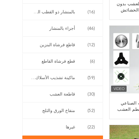
العشب بدون
الحشائش
(16)
بالمنشار ذو القطب الطويل
ﻧ
(46)
أجزاء بالمنشار
(12)
قاطع فرشاة البنزين
(6)
قطع فرشاة القاطع
(59)
ماكينة تشذيب الأسلاك اللاسلكية
(30)
قاطعة العشب
الصناعي
طم العشب
(52)
منفاخ الورق والثلج
المقبض التلسكوبي OEM
ص بطارية
ﻧ
(22)
غيرها
رشاة