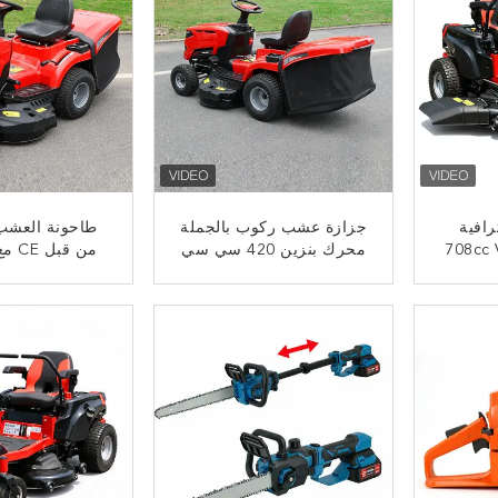
افية
جزازة عشب ركوب بالجملة
طاحونة العشب 
708cc V-Twin Zero Turn
محرك بنزين 420 سي سي
طع 108 سم وقدرة
معتمد من وكالة حماية البيئة
على المناورة بزاوية 360
عرض قطع 38 بوصة دعم
قطع 40.2
ﺎﺘﺼﻟ ﺍﻶﻧ
ﺎﺘﺼﻟ ﺍﻶ
مصنعي المعدات الأصلية
245 لتر مصطاد العشب