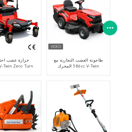
صفري
طاحونة العشب التجارية مع
جزازة عشب احتر
586cc V-Twin المحرك
102cm عرض القطع و 245L
بعرض ق
جمع العشب
ﺎﺘﺼﻟ ﺍﻶﻧ
ﺎﺘﺼﻟ ﺍﻶﻧ
درجة