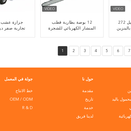
منشار كهربائي ثقيل 272
12 بوصة بطارية قطب
جزازة عشب ا
 بالبنزين
المنشار الكهربائي للشجرة
تجارية صفر دو
ار وقطع
القص الحديقة قطع
بالبنزين مقاس 42 بوص
رة
ﺎﺘﺼﻟ ﺍﻶﻧ
ﺎﺘﺼﻟ ﺍﻶ
1
2
3
4
5
6
7
حول نا
جولة في المعمل
ين
مقدمة
خط الانتاج
حمول باليد
تاريخ
OEM / ODM
خدمة
R & D
ربائية
لدينا فريق