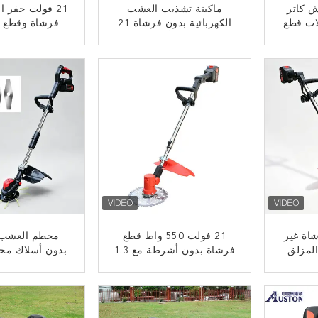
رش كاتر
ماكينة تشذيب العشب
21 فولت حفر 
لات قطع
الكهربائية بدون فرشاة 21
فرشاة وقطع 
حلاقة
فولت - آكل الأعشاب الذي
بدون
يعمل بالبطارية مع رأس
ﺎﺘﺼﻟ ﺍﻶﻧ
ﺎﺘﺼﻟ ﺍﻶ
فرشاة
ماكينة تشذيب كهربائية
لاسلكية للتحكم بيد واحدة
شاة غير
21 فولت 550 واط قطع
محطم العشب 
لمزلق
فرشاة بدون أشرطة مع 1.3
بدون أسلاك مح
لفرشاة
كيلوغرام بطارية الليثيوم
شفرة
خفيفة الوزن
قابلة للتخصي
ﺎﺘﺼﻟ ﺍﻶﻧ
ﺎﺘﺼﻟ ﺍﻶ
لحديقة
تعمل بالف