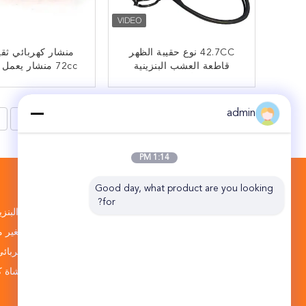
42.7CC نوع حقيبة الظهر
قاطعة العشب البنزينية
72cc منشار يعمل
قاطعة الأعشاب الثقيلة
272 لقطع الأشج
الأشجار الكبي
ﺎﺘﺼﻟ ﺍﻶﻧ
ﺎﺘﺼﻟ ﺍﻶﻧ
admin
8
>
1:14 PM
الاقسام
Good day, what product are you looking 
for?
بالمنشار البنز
مزود خدمة أدوات البستنة الأكثر
منشار صغير م
احترافية
منشار كهربائي
قاطع فرشاة كه