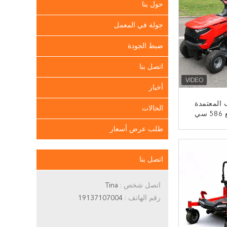
حول بنا
جولة في المعمل
ضبط الجودة
اتصل بنا
أخبار
المعتمدة
الحالات
من قبل CE مع 586 سي
سي محرك V-Twin وعرض
طلب عرض أسعار
 بوصة يحتوي على
ﻧ
اتصل بنا
اتصل شخص :
Tina
رقم الهاتف :
19137107004