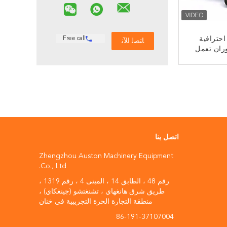
حترافية
Free call
ران تعمل
ة
ﻧ
اتصل بنا
Zhengzhou Auston Machinery Equipment
Co., Ltd.
رقم 48 ، الطابق 14 ، المبنى 4 ، رقم 1319 ،
طريق شرق هانغهاي ، تشنغتشو (جينغكاي) ،
منطقة التجارة الحرة التجريبية في خنان
86-191-37107004