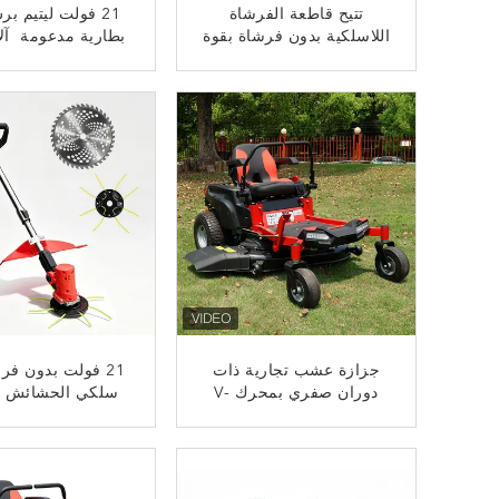
تتيح قاطعة الفرشاة
21 فولت ليتيم ب
اللاسلكية بدون فرشاة بقوة
بطارية مدعومة ️ آ
21 فولت المزودة بعمود
العشب بدون سلك 
حلقي على شكل حرف D
العشب مع محرك 
ﺎﺘﺼﻟ ﺍﻶﻧ
ﺎﺘﺼﻟ ﺍﻶﻧ
التوجيه بيد واحدة - مما
فرش للعشب وال
يسهل المناورة حول الأشجار
والزوايا.
جزازة عشب تجارية ذات
21 فولت بدون فر
دوران صفري بمحرك V-
سلكي الحشائش ا
Twin TZM108S بسعة
بطارية الليثيوم ا
708cc - عرض قطع 108
القطع المعدن 
ﺎﺘﺼﻟ ﺍﻶﻧ
ﺎﺘﺼﻟ ﺍﻶﻧ
سم جزازة عشب ثقيلة
الكهربائية حشيش ا
تعمل بالغاز ذات دوران
أداة