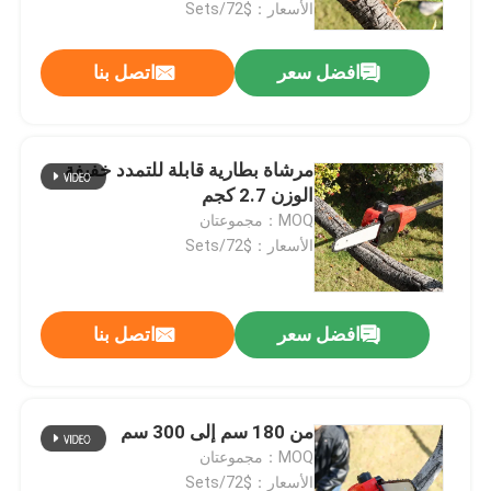
الأسعار：$72/Sets
افضل سعر
اتصل بنا
مرشاة بطارية قابلة للتمدد خفيفة
الوزن 2.7 كجم
MOQ：مجموعتان
الأسعار：$72/Sets
افضل سعر
اتصل بنا
المنزل
المنتجات
من 180 سم إلى 300 سم
MOQ：مجموعتان
فيديوهات
الأسعار：$72/Sets