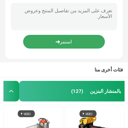
فئات أخرى منا
بالمنشار البنزين
(127)