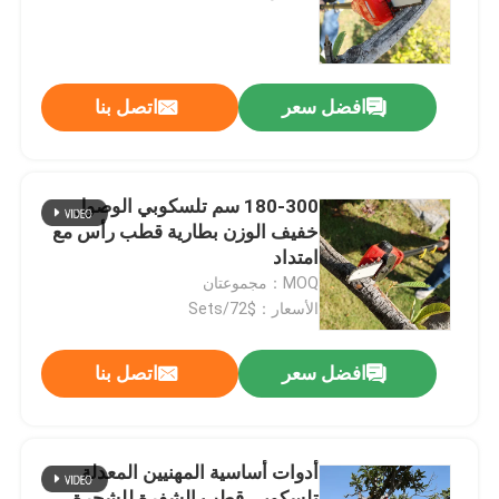
حولنا
افضل سعر
اتصل بنا
عرض المصنع
اتصل بنا
180-300 سم تلسكوبي الوصول
خفيف الوزن بطارية قطب رأس مع
امتداد
اطلب اقتباس
MOQ：مجموعتان
الأسعار：$72/Sets
بالمنشار البنزين
افضل سعر
اتصل بنا
منشار صغير محمول باليد
أدوات أساسية المهنيين المعدلة
منشار كهربائي
تلسكوبي قطب الشفرة للشجرة