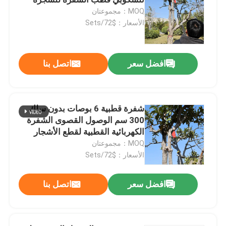
MOQ：مجموعتان
الأسعار：$72/Sets
قاطع فرشاة كهربائية
المقصات الكهربائية المقلم
افضل سعر
اتصل بنا
بالمنشار ذو القطب الطويل
شفرة قطبية 6 بوصات بدون سلك
300 سم الوصول القصوى الشفرة
أجزاء بالمنشار
الكهربائية القطبية لقطع الأشجار
MOQ：مجموعتان
قاطع فرشاة البنزين
الأسعار：$72/Sets
افضل سعر
اتصل بنا
قطع فرشاة القاطع
ماكينة تشذيب الأسلاك اللاسلكية