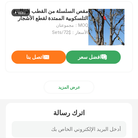
إرسال
مقص السلسلة من القطب البطارية
التلسكوبية الممتدة لقطع الأشجار
MOQ：مجموعتان
الأسعار：$72/Sets
افضل سعر
اتصل بنا
عرض المزيد
اترك رسالة