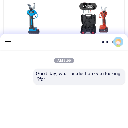
مقصات تقليم كهربائية
4 ترس قابل للتعديل
admin
Secateur Pruner 1.2
اللاسلكي المقلم القص 30
كجم قاطع فرع شجرة
مم بطارية تعمل بالطاقة
لاسلكي
فرع القاطع
3:55 AM
افضل سعر
افضل سعر
Good day, what product are you looking 
for?
اتصل بنا
اتصل بنا
عرض المزيد