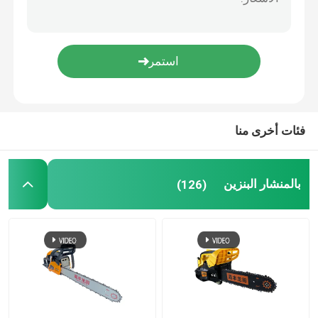
قاطعة العشب
منفاخ الورق والثلج
غيرها
فئات أخرى منا
بالمنشار البنزين
(126)