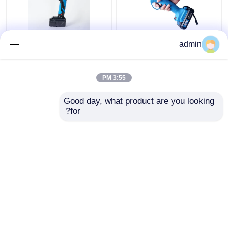
مقص تقليم كهربائي
مقص تقليم كهربائي قابل
admin
لاسلكي يعمل بالبطارية
لإعادة الشحن CE 21
مقصات قابلة لإعادة
فولت قاطع فرع بطارية
الشحن أداة الحديقة
ليثيوم
3:55 PM
افضل سعر
افضل سعر
Good day, what product are you looking 
for?
اتصل بنا
اتصل بنا
عرض المزيد
منزل
حول نا
اتصل بنا
Desktop Site
خريطة الموقع
سياسة الخصوصية