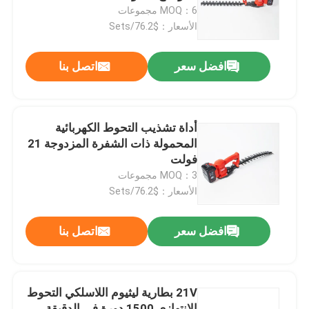
MOQ：6 مجموعات
الأسعار：$76.2/Sets
حولنا
افضل سعر
اتصل بنا
عرض المصنع
اتصل بنا
أداة تشذيب التحوط الكهربائية
المحمولة ذات الشفرة المزدوجة 21
فولت
اطلب اقتباس
MOQ：3 مجموعات
الأسعار：$76.2/Sets
بالمنشار البنزين
افضل سعر
اتصل بنا
منشار صغير محمول باليد
21V بطارية ليثيوم اللاسلكي التحوط
منشار كهربائي
الانتهازي 1500 دورة في الدقيقة