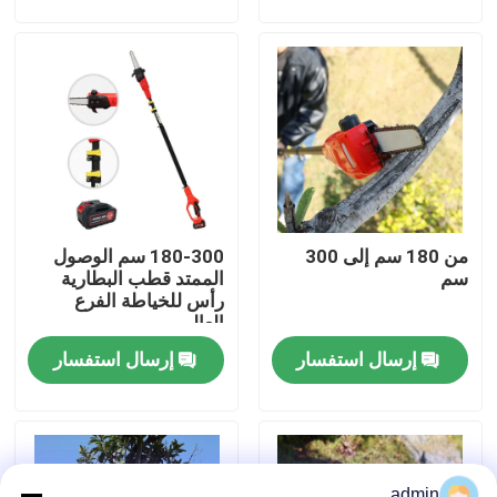
حولنا
عرض المصنع
اتصل بنا
من 180 سم إلى 300
180-300 سم الوصول
اطلب اقتباس
سم
الممتد قطب البطارية
رأس للخياطة الفرع
العالي
بالمنشار البنزين
إرسال استفسار
إرسال استفسار
منشار صغير محمول باليد
منشار كهربائي
admin