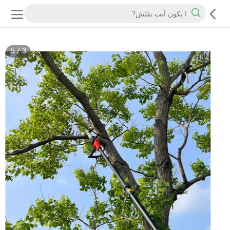
5
/
3