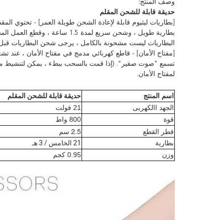
وصف المنتج:
حديقة قابلة للشحن المقلم
البطاريات ليست مشحونة بالكامل ، يرجى شحن البطاريات قبل ا
[مفتاح الأمان] - قاطع كهربائي مدمج في مفتاح الأمان ، عند 
تسمع "صوت صفير". (إذا قمت بالسحب ببطء ، يمكن لتنشيط مفتاح
لمفتاح الأمان.
اسم المنتج
حديقة قابلة للشحن المقلم
الجهد االكهربى
21 فولت
قوة
800 واط
قطر القطع
2.5 سم
بطارية
21 الخامس / 3 هـ
وزن
0.95 كجم