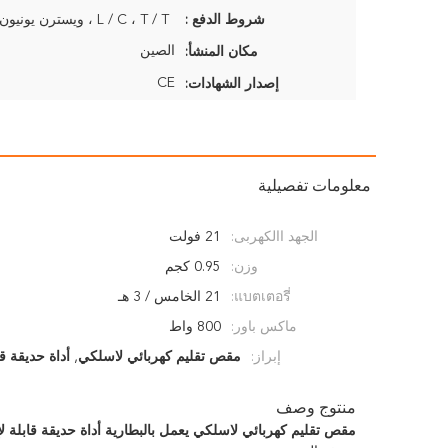
شروط الدفع :
L / C ، T / T ، ويسترن يونيون ، موني جرام
الصين
مكان المنشأ:
CE
إصدار الشهادات:
معلومات تفصيلية
الجهد االكهربى:
21 فولت
وزن:
0.95 كجم
แบตเตอรี่:
21 الخامس / 3 هـ
ماكس باور:
800 واط
إبراز:
مقص تقليم كهربائي لاسلكي
,
أداة حديقة ق
منتوج وصف
مقص تقليم كهربائي لاسلكي يعمل بالبطارية أداة حديقة قابلة ل