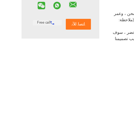
، وبطاريات ليثيوم 2 أمبير قابلة لإعادة الشحن ، وعمر
بدورهما. (ملاحظة:
Free call
لأخضر ، سوف
بب تصميمنا