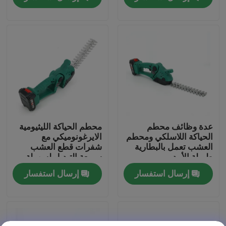
حولنا
عرض المصنع
اتصل بنا
اطلب اقتباس
عدة وظائف محطم
محطم الحياكة الليثيومية
الحياكة اللاسلكي ومحطم
الايرغونوميكي مع
العشب تعمل بالبطارية
شفرات قطع العشب
بالمنشار البنزين
طويلة الأمد
سريعة التبديل لسهولة
البستنة
إرسال استفسار
إرسال استفسار
منشار صغير محمول باليد
منشار كهربائي