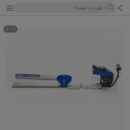
5
/
3