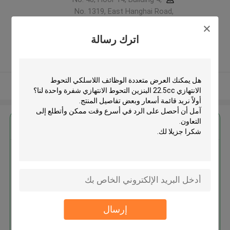
No. 1319, East Hanghai Road,
Zhengzhou (jingkai), Henan Pilot
Free Trade Zone ,الصين
اترك رسالة
5.0
يدقّق ممون
عرض المزيد
احصل على افضل سعر ل
متعددة الوظائف اللاسلكي التحوط
الانتهازي 22.5cc البنزين التحوط
الانتهازي شفرة واحدة
إرسال