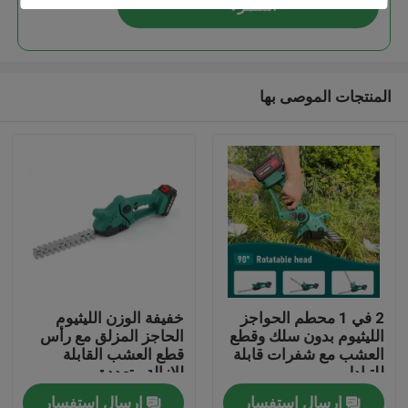
استمر
المنتجات الموصى بها
المنزل
2 في 1 محطم الحواجز
خفيفة الوزن الليثيوم
الليثيوم بدون سلك وقطع
الحاجز المزلق مع رأس
المنتجات
العشب مع شفرات قابلة
قطع العشب القابلة
للتبادل
للإزالة متعددة
الاستخدامات
إرسال استفسار
إرسال استفسار
فيديوهات