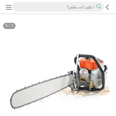
5
/
3