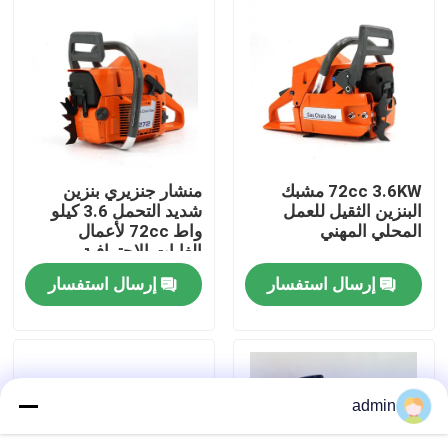
حولنا
عرض المصنع
اتصل بنا
72cc 3.6KW مشبك
منشار جنزيري بنزين
البنزين الثقيل للعمل
شديد التحمل 3.6 كيلو
المحلي المهني
واط 72cc لأعمال
اطلب اقتباس
الغابات الاحترافية
إرسال استفسار
إرسال استفسار
بالمنشار البنزين
منشار صغير محمول باليد
admin
منشار كهربائي