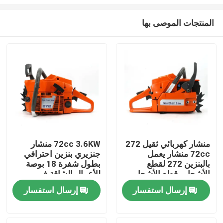
المنتجات الموصى بها
منشار كهربائي ثقيل 272
72cc 3.6KW منشار
72cc منشار يعمل
جنزيري بنزين احترافي
المنزل
بالبنزين 272 لقطع
بطول شفرة 18 بوصة
الأشجار وقطع الأشجار
للأعمال الشاقة في
الكبيرة
الغابات والمزارع
المنتجات
إرسال استفسار
إرسال استفسار
فيديوهات