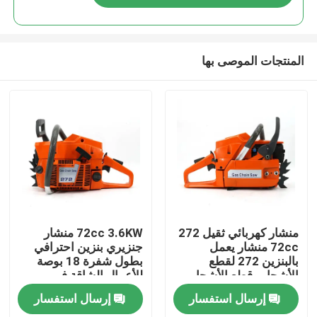
المنتجات الموصى بها
المنزل
منشار كهربائي ثقيل 272
72cc 3.6KW منشار
72cc منشار يعمل
جنزيري بنزين احترافي
بالبنزين 272 لقطع
بطول شفرة 18 بوصة
المنتجات
الأشجار وقطع الأشجار
للأعمال الشاقة في
الكبيرة
الغابات والمزارع
إرسال استفسار
إرسال استفسار
فيديوهات