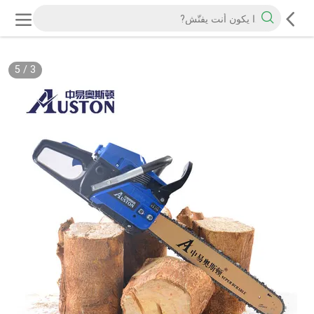
5
/
3