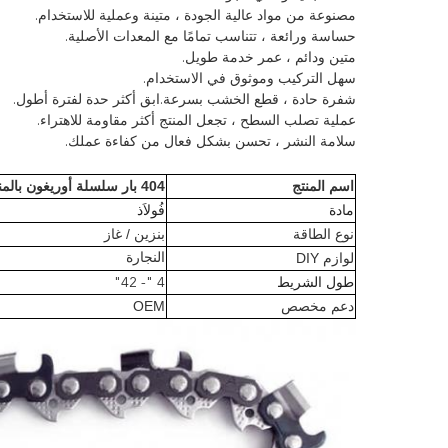
مصنوعة من مواد عالية الجودة ، متينة وعملية للاستخدام.
حساسة ورائعة ، تتناسب تمامًا مع المعدات الأصلية.
متين ودائم ، عمر خدمة طويل.
سهل التركيب وموثوق في الاستخدام.
شفرة حادة ، قطع الخشب بسرعة.ابق أكثر حدة لفترة أطول.
عملية تصلب السطح ، تجعل المنتج أكثر مقاومة للاهتراء.
سلامة النشر ، تحسن بشكل فعال من كفاءة عملك.
اسم المنتج
404 بار سلسلة أوريغون بالمنشار
مادة
فُولاَذ
نوع الطاقة
بنزين / غاز
لوازم DIY
النجارة
طول الشريط
4 "- 42"
دعم مخصص
OEM