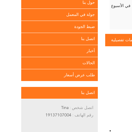
حول بنا
جولة في المعمل
ضبط الجودة
اتصل بنا
ات تفصيلية
أخبار
الحالات
طلب عرض أسعار
اتصل بنا
اتصل شخص :
Tina
رقم الهاتف :
19137107004