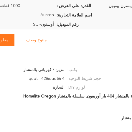
القدرة على العرض :
1000 قطعة في الأسبوع
Auston
اسم العلامة التجارية:
أوستون- SC
رقم الموديل:
منتوج وصف
معلوم
يكتب:
بنزين / كهربائي بالمنشار
حجم شريط التوجيه:
4 &quot;- 42&quot;
لوازم DIY:
النجارة
ار 404 بار أوريغون
,
سلسلة بالمنشار Homelite Oregon