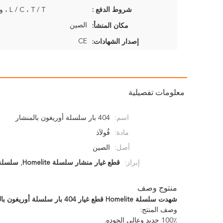
شروط الدفع :
L / C ، T / T ، ويسترن يونيون
الصين
مكان المنشأ:
CE
إصدار الشهادات:
معلومات تفصيلية
اسم:
404 بار سلسلة أوريغون بالمنشار
مادة:
فُولاَذ
أصل:
الصين
إبراز:
قطع غيار منشار سلسلة Homelite
,
سلسلة بالمنش
منتوج وصف
شهدت سلسلة Homelite قطع غيار 404 بار سلسلة أوريغون بالمنشار
وصف المنتج:
100٪ جديد وعالي الجوده.