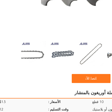
ﺎﺘﺼﻟ ﺍﻶﻧ
10 قطع
الأسعار :
1.5- $7.5/Sets
ن أو بلاستيك
وقت التسليم :
9-12 ي