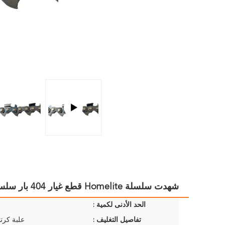
شهدت سلسلة Homelite قطع غيار 404 بار سلسلة أوريغون بالمنشار
الحد الأدنى لكمية :
تفاصيل التغليف :
علبة كرتو