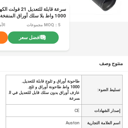
سرعة قابلة للتعديل
1000 واط بلا سلك أوراق المنفخة المنزلية تنفخ الثلوج
MOQ：5 مجموعات
الأسعا
افضل سعر
منتوج وصف
طاحونة أوراق و ثلوج قابلة للتعديل
,
1000 واط طاحونة أوراق و ثلج
,
تسليط الضوء:
عازف أوراق بدون سلك قابل للتعديل في ال
سرعة
إصدار الشهادات
CE
اسم العلامة التجارية
Auston