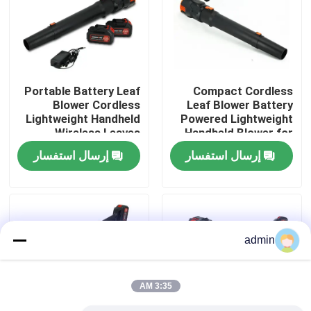
حولنا
عرض المصنع
Portable Battery Leaf
Compact Cordless
Blower Cordless
Leaf Blower Battery
Lightweight Handheld
Powered Lightweight
اتصل بنا
Wireless Leaves
Handheld Blower for
Blower for Home Yard
Home Garden Use
إرسال استفسار
إرسال استفسار
Use
اطلب اقتباس
بالمنشار البنزين
admin
منشار صغير محمول باليد
3:35 AM
منشار كهربائي