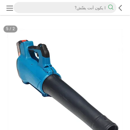
5
/
3