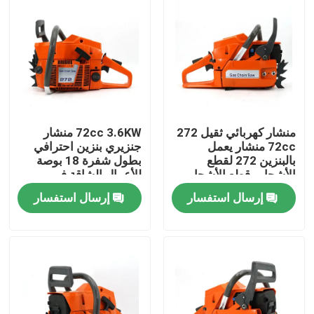
منشار كهربائي ثقيل 272
72cc 3.6KW منشار
72cc منشار يعمل
جنزيري بنزين احترافي
بالبنزين 272 لقطع
بطول شفرة 18 بوصة
الأشجار وقطع الأشجار
للأعمال الشاقة في
الكبيرة
الغابات والمزارع
إرسال استفسار
إرسال استفسار
المنزل
المنتجات
فيديوهات