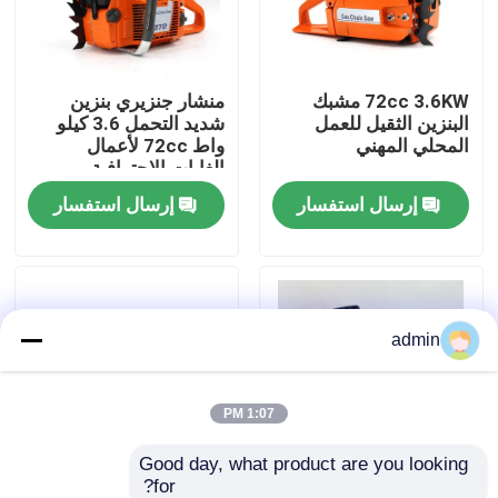
حولنا
72cc 3.6KW مشبك
منشار جنزيري بنزين
البنزين الثقيل للعمل
شديد التحمل 3.6 كيلو
عرض المصنع
المحلي المهني
واط 72cc لأعمال
الغابات الاحترافية
إرسال استفسار
إرسال استفسار
اتصل بنا
اطلب اقتباس
admin
بالمنشار البنزين
منشار صغير محمول باليد
1:07 PM
Good day, what product are you looking 
منشار كهربائي
for?
5800 مقص بالبنزين
مقص صيني بالبنزين 25