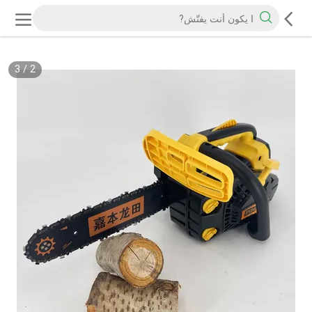
3
/
2