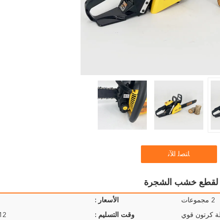
ﺎﺘﺼﻟ ﺍﻶﻧ
2 مجموعات
الأسعار :
ة كرتون قوي
وقت التسليم :
9-12 ي