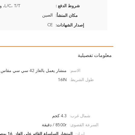
شروط الدفع :
L/C، T/T، ويسترن يونيون
الصين
مكان المنشأ:
CE
إصدار الشهادات:
معلومات تفصيلية
الاسم:
منشار يعمل بالغاز 42 سي سي مقاس 16 بوصة
طول الشريط:
16IN
شمال غرب:
4.3 كجم
السرعة القصوى:
8500r / دقيقة
إبراز:
المنشار السلسلة القائم على الغاز
,
16 بوصة من المنشار الكهربائي