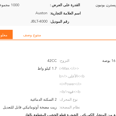
القدرة على العرض :
1000 مجموعة في الشهر
Auston
اسم العلامة التجارية:
JBLT-4000
رقم الموديل:
منتوج وصف
معلوم
النزوح:
42CC
<i>Max.</i>
1.7 كيلو واط
<b>الأعلى.</b>
<i>Power</i>
<b>قوة</b>:
نوع المحرك:
2 السكتة الدماغية
نظام المضخة:
زيت مضخة أوتوماتيكي قابل للتعديل
,
الشجرة قطع الخشب المقطعة بالغاز