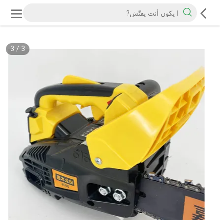
3
/
3