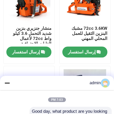
حولنا
72cc 3.6KW مشبك
منشار جنزيري بنزين
عرض المصنع
البنزين الثقيل للعمل
شديد التحمل 3.6 كيلو
المحلي المهني
واط 72cc لأعمال
الغابات الاحترافية
اتصل بنا
إرسال استفسار
إرسال استفسار
اطلب اقتباس
بالمنشار البنزين
admin
منشار صغير محمول باليد
7:03 PM
منشار كهربائي
Good day, what product are you looking 