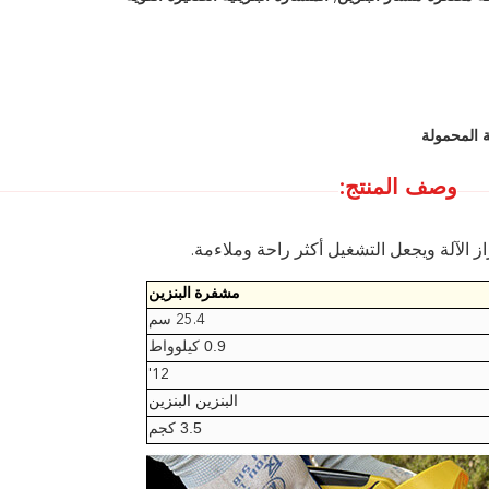
وصف المنتج:
مشفرة البنزين
25.4 سم
0.9 كيلوواط
12'
البنزين البنزين
3.5 كجم