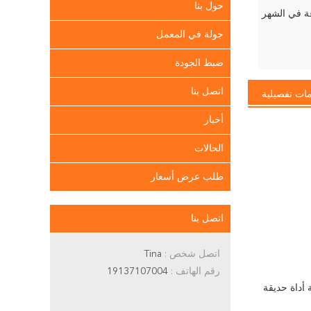
حول بنا
جولة في المعمل
ضبط الجودة
اتصل بنا
ات تفصيلية
أخبار
الحالات
طلب عرض أسعار
اتصل بنا
اتصل شخص :
Tina
رقم الهاتف :
19137107004