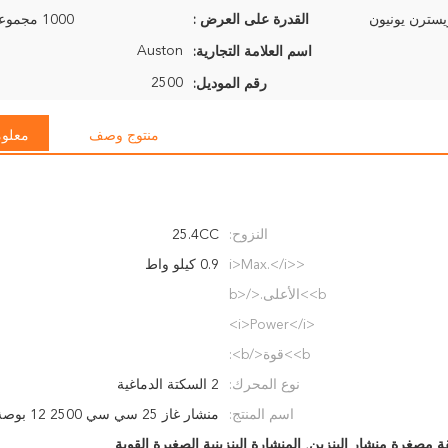
القدرة على العرض :
1000 مجموعة في الشهر
Auston
اسم العلامة التجارية:
2500
رقم الموديل:
منتوج وصف
معلوم
النزوح:
25.4CC
<i>Max.</i>
0.9 كيلو واط
<b>الأعلى.</b>
<i>Power</i>
<b>قوة</b>:
نوع المحرك:
2 السكتة الدماغية
اسم المنتج:
منشار غاز 25 سي سي 2500 12 بوصة أداة حديقة
قة مصغرة منشار البنزين
,
المنشارة البنزينية الصغيرة القوية