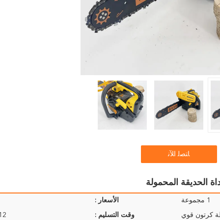
ﺎﺘﺼﻟ ﺍﻶﻧ
1 مجموعة
الأسعار :
ة كرتون قوي
وقت التسليم :
9-12 ي