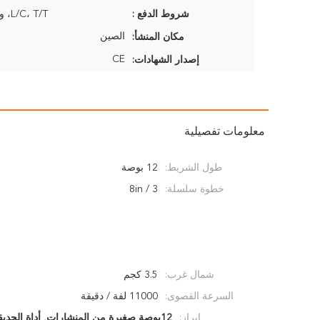
شروط الدفع :
L/C، T/T، ويسترن يونيون
الصين
مكان المنشأ:
CE
إصدار الشهادات:
معلومات تفصيلية
طول الشريط:
12 بوصة
خطوة سلسلة:
3 / 8in
شمال غرب:
3.5 كجم
السرعة القصوى:
11000 لفة / دقيقة
إبراز:
12بوصة صغيرة من المنشارات
,
أداة الحدي