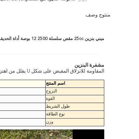
منتوج وصف
ميني بنزين 25cc مقص سلسلة 2500 12 بوصة أداة الحديقة المحمولة
مشفرة البنزين
المقاومة للانزلاق المقبض على شكل U يقلل من اهتزاز الآلة ويجعل التشغيل أكثر راحة وملاءمة.
اسم المنتج
النزوح
القوة
طول الشريط
نوع الطاقة
وزن