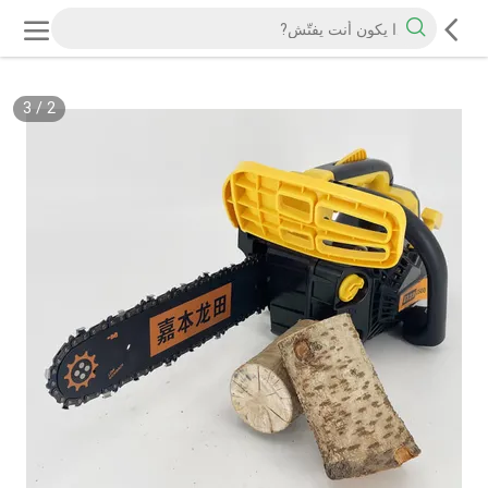
3
/
2