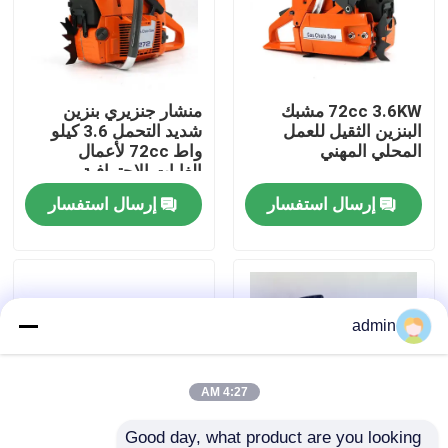
حولنا
72cc 3.6KW مشبك
منشار جنزيري بنزين
عرض المصنع
البنزين الثقيل للعمل
شديد التحمل 3.6 كيلو
المحلي المهني
واط 72cc لأعمال
الغابات الاحترافية
اتصل بنا
إرسال استفسار
إرسال استفسار
اطلب اقتباس
بالمنشار البنزين
admin
منشار صغير محمول باليد
4:27 AM
منشار كهربائي
Good day, what product are you looking 