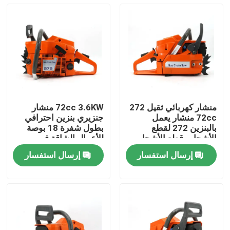
منشار كهربائي ثقيل 272
72cc 3.6KW منشار
72cc منشار يعمل
جنزيري بنزين احترافي
بالبنزين 272 لقطع
بطول شفرة 18 بوصة
الأشجار وقطع الأشجار
للأعمال الشاقة في
الكبيرة
الغابات والمزارع
إرسال استفسار
إرسال استفسار
المنزل
المنتجات
فيديوهات