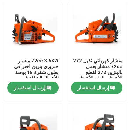
منشار كهربائي ثقيل 272
72cc 3.6KW منشار
72cc منشار يعمل
جنزيري بنزين احترافي
بالبنزين 272 لقطع
بطول شفرة 18 بوصة
الأشجار وقطع الأشجار
للأعمال الشاقة في
الكبيرة
الغابات والمزارع
إرسال استفسار
إرسال استفسار
المنزل
المنتجات
فيديوهات