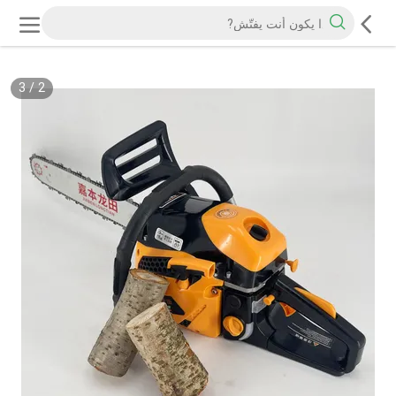
3
/
2