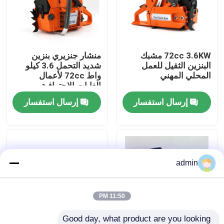
حولنا
72cc 3.6KW مشبك
منشار جنزيري بنزين
عرض المصنع
البنزين الثقيل للعمل
شديد التحمل 3.6 كيلو
المحلي المهني
واط 72cc لأعمال
الغابات الاحترافية
اتصل بنا
إرسال استفسار
إرسال استفسار
اطلب اقتباس
بالمنشار البنزين
admin
منشار صغير محمول باليد
11:50 PM
منشار كهربائي
Good day, what product are you looking 