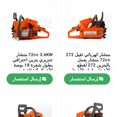
منشار كهربائي ثقيل 272
72cc 3.6KW منشار
72cc منشار يعمل
جنزيري بنزين احترافي
بالبنزين 272 لقطع
بطول شفرة 18 بوصة
الأشجار وقطع الأشجار
للأعمال الشاقة في
الكبيرة
الغابات والمزارع
إرسال استفسار
إرسال استفسار
المنزل
المنتجات
فيديوهات