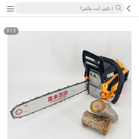
3
/
3