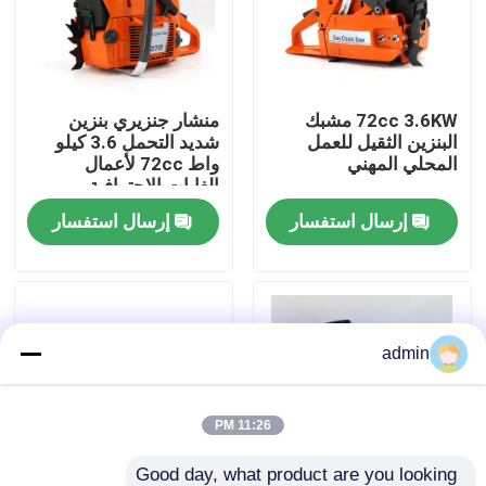
حولنا
72cc 3.6KW مشبك
منشار جنزيري بنزين
عرض المصنع
البنزين الثقيل للعمل
شديد التحمل 3.6 كيلو
المحلي المهني
واط 72cc لأعمال
الغابات الاحترافية
اتصل بنا
إرسال استفسار
إرسال استفسار
اطلب اقتباس
بالمنشار البنزين
admin
منشار صغير محمول باليد
11:26 PM
منشار كهربائي
Good day, what product are you looking 