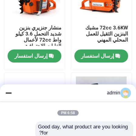
حولنا
72cc 3.6KW مشبك
منشار جنزيري بنزين
البنزين الثقيل للعمل
شديد التحمل 3.6 كيلو
عرض المصنع
المحلي المهني
واط 72cc لأعمال
الغابات الاحترافية
إرسال استفسار
إرسال استفسار
اتصل بنا
اطلب اقتباس
admin
بالمنشار البنزين
منشار صغير محمول باليد
6:58 PM
Good day, what product are you looking 
منشار كهربائي
for?
5800 مقص بالبنزين
مقص صيني بالبنزين 25