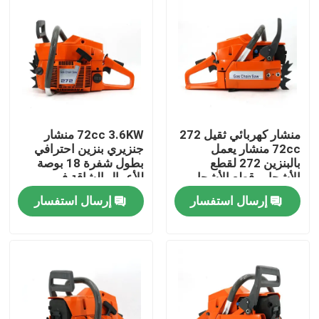
منشار كهربائي ثقيل 272
72cc 3.6KW منشار
72cc منشار يعمل
جنزيري بنزين احترافي
بالبنزين 272 لقطع
بطول شفرة 18 بوصة
الأشجار وقطع الأشجار
للأعمال الشاقة في
الكبيرة
الغابات والمزارع
إرسال استفسار
إرسال استفسار
المنزل
المنتجات
فيديوهات