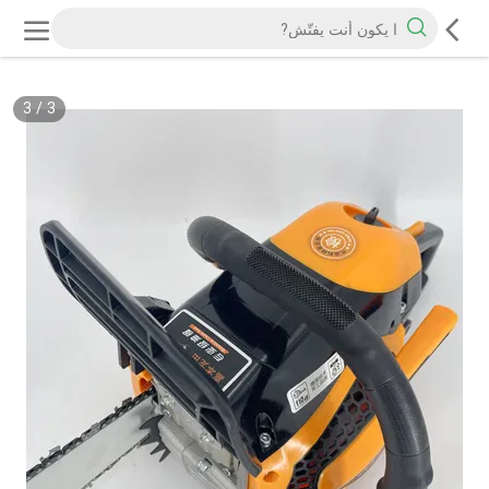
3
/
3