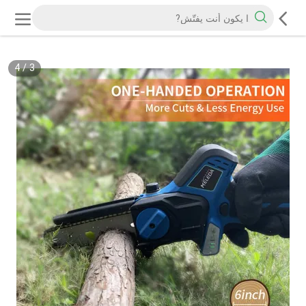
4
/
3