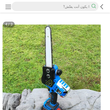
4
/
3