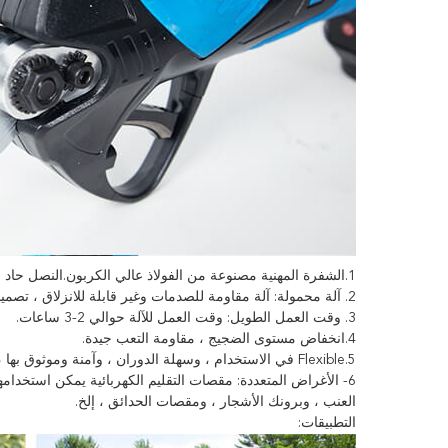
1.الشفرة المهنية مصنوعة من الفولاذ عالي الكربون.النصل حاد للغاية ودائم.
2. آلة محمولة: آلة مقاومة للصدمات وغير قابلة للانزلاق ، تصميم مريح ، لن يكون من السهل الشعور بالتعب بعد الاستخدام لفترة طويلة.
3. وقت العمل الطويل: وقت العمل للآلة حوالي 2-3 ساعات.
4.انخفاض مستوى الضجيج ، مقاومة التعب جيدة.
5.Flexible في الاستخدام ، وسهلة الدوران ، وآمنة وموثوق بها ، وسهلة الصيانة ، ومريحة لاستبدال البطارية والعمل.
6- الأغراض المتعددة: مقصات التقليم الكهربائية يمكن استخدام
العنب ، وبرونك الأشجار ، ومقصات الحدائق ، إلخ.
التطبيقات: