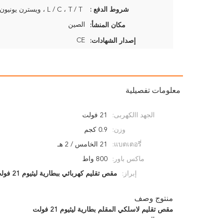
شروط الدفع :
L / C ، T / T ، ويسترن يونيون ، موني جرام
الصين
مكان المنشأ:
CE
إصدار الشهادات:
معلومات تفصيلية
الجهد االكهربى:
21 فولت
وزن:
0.9 كجم
แบตเตอรี่:
21 الخامس / 2 هـ
ماكس باور:
800 واط
إبراز:
مقص تقليم كهربائي ببطارية ليثيوم 21 فولت
منتوج وصف
مقص تقليم لاسلكي المقلم بطارية ليثيوم 21 فولت