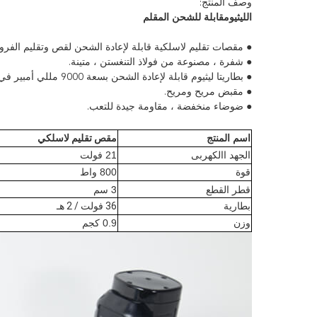
وصف المنتج:
الليثيوم
قابلة للشحن المقلم
● مقصات تقليم لاسلكية قابلة لإعادة الشحن لقص وتقليم الفرو
● شفرة ، مصنوعة من فولاذ التنغستن ، متينة.
● بطاريتا ليثيوم قابلة لإعادة الشحن بسعة 9000 مللي أمبير في الساعة للاستخدام اللاسلكي.
● مقبض مريح ومريح.
● ضوضاء منخفضة ، مقاومة جيدة للتعب.
اسم المنتج
مقص تقليم لاسلكي
الجهد االكهربى
21 فولت
قوة
800 واط
قطر القطع
3 سم
بطارية
36 فولت / 2 هـ
وزن
0.9 كجم