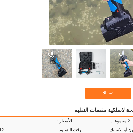
ﺎﺘﺼﻟ ﺍﻶﻧ
2 مجموعات
الأسعار :
ن أو بلاستيك
وقت التسليم :
9-12 ي