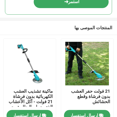
استمر
المنتجات الموصى بها
المنزل
21 فولت حفر العشب
ماكينة تشذيب العشب
بدون فرشاة وقطع
الكهربائية بدون فرشاة
المنتجات
الحشائش
21 فولت - آكل الأعشاب
الذي يعمل بالبطارية مع
رأس ماكينة تشذيب
إرسال استفسار
إرسال استفسار
فيديوهات