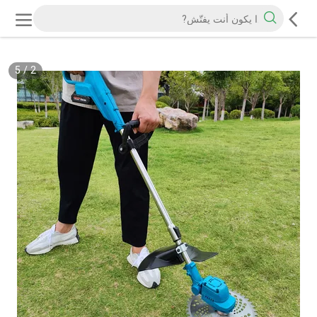
5
/
2