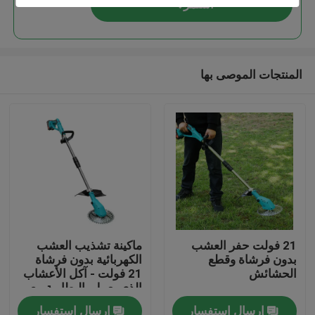
استمر
المنتجات الموصى بها
المنزل
21 فولت حفر العشب
ماكينة تشذيب العشب
بدون فرشاة وقطع
الكهربائية بدون فرشاة
المنتجات
الحشائش
21 فولت - آكل الأعشاب
الذي يعمل بالبطارية مع
رأس ماكينة تشذيب
إرسال استفسار
إرسال استفسار
فيديوهات