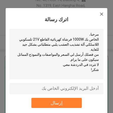
No. 1319, East Hanghai Road,
Zhengzhou (jingkai), Henan Pilot
Free Trade Zone ,الصين
اترك رسالة
5.0
يدقّق ممون
عرض المزيد
احصل على افضل سعر ل
1000W فرشاة كهربائية القاطع 21V
تلسكوبي اللاسلكي آلة تشذيب
العشب
إرسال