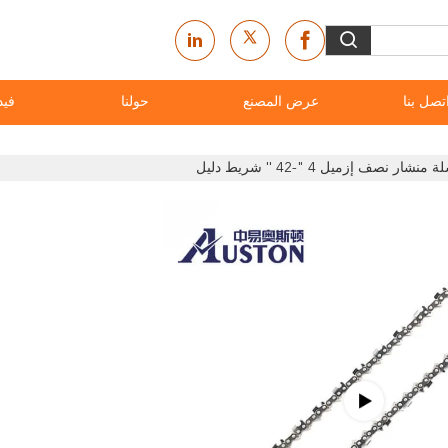
تصل بنا
عرض المصنع
حولنا
فيد
ف إزميل 4 "-42 '' شريط دليل