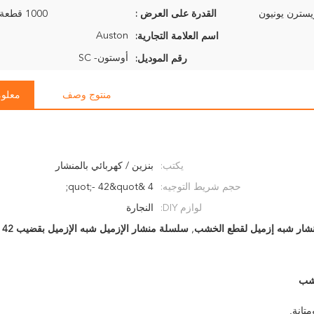
القدرة على العرض :
1000 قطعة في الأسبوع
Auston
اسم العلامة التجارية:
أوستون- SC
رقم الموديل:
منتوج وصف
معلوم
يكتب:
بنزين / كهربائي بالمنشار
حجم شريط التوجيه:
4 &quot;- 42&quot;
لوازم DIY:
النجارة
شار شبه إزميل لقطع الخشب
,
سلسلة منشار الإزميل شبه الإزميل بقضيب 42 بوصة
خشب
تانة.