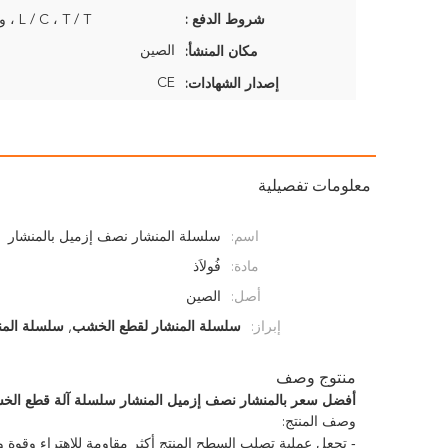
شروط الدفع :
L / C ، T / T ، ويسترن يونيون
الصين
مكان المنشأ:
CE
إصدار الشهادات:
معلومات تفصيلية
اسم:
سلسلة المنشار نصف إزميل بالمنشار
مادة:
فُولاَذ
أصل:
الصين
إبراز:
سلسلة المنشار لقطع الخشب
,
سلسلة المن
منتوج وصف
أفضل سعر بالمنشار نصف إزميل المنشار سلسلة آلة قطع ال
وصف المنتج:
- تجعل عملية تصلب السطح المنتج أكثر مقاومة للاهتراء وقوة وم