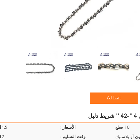
ﺎﺘﺼﻟ ﺍﻶﻧ
ل
10 قطع
الأسعار :
1.5- $7.5/Sets
ن أو بلاستيك
وقت التسليم :
9-12 ي