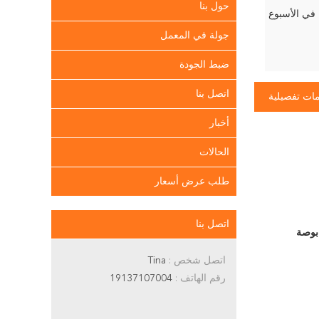
حول بنا
جولة في المعمل
ضبط الجودة
اتصل بنا
ات تفصيلية
أخبار
الحالات
طلب عرض أسعار
اتصل بنا
اتصل شخص :
Tina
رقم الهاتف :
19137107004