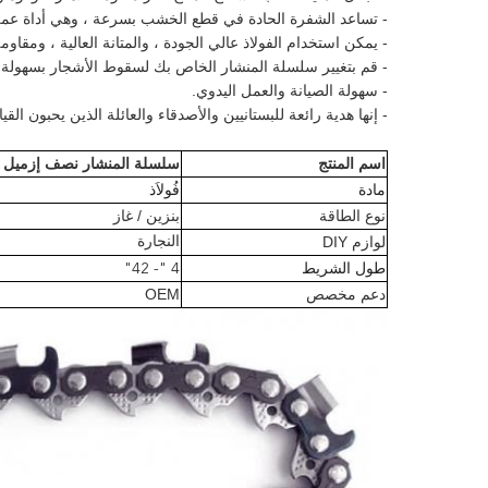
- تساعد الشفرة الحادة في قطع الخشب بسرعة ، وهي أداة عم
- يمكن استخدام الفولاذ عالي الجودة ، والمتانة العالية ، ومقاوم
- قم بتغيير سلسلة المنشار الخاص بك لسقوط الأشجار بسهولة و
- سهولة الصيانة والعمل اليدوي.
- إنها هدية رائعة للبستانيين والأصدقاء والعائلة الذين يحبون القي
اسم المنتج
سلسلة المنشار نصف إزميل ب
مادة
فُولاَذ
نوع الطاقة
بنزين / غاز
لوازم DIY
النجارة
طول الشريط
4 "- 42"
دعم مخصص
OEM