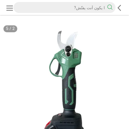
5
/
3