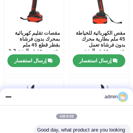
حولنا
مقص الكهربائية للخياطة
مقصات تقليم كهربائية
عرض المصنع
45 ملم بطارية محرك
بمحرك بدون فرشاة
بدون فرشاة تعمل
بقطر قطع 45 ملم
بتصميم خفيف الوزن
وتصميم خفيف الوزن 1.3
اتصل بنا
كجم
إرسال استفسار
إرسال استفسار
اطلب اقتباس
بالمنشار البنزين
admin
منشار صغير محمول باليد
9:09 AM
منشار كهربائي
Good day, what product are you looking 