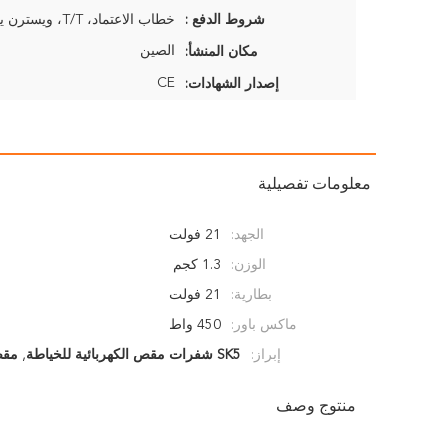
شروط الدفع :
الصين
مكان المنشأ:
CE
إصدار الشهادات:
معلومات تفصيلية
الجهد:
21 فولت
الوزن:
1.3 كجم
بطارية:
21 فولت
ماكس باور:
450 واط
إبراز:
SK5 شفرات مقص الكهربائية للخياطة
,
مقص
منتوج وصف