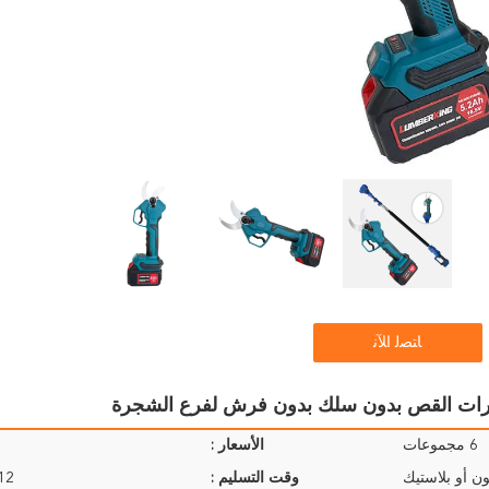
ﺎﺘﺼﻟ ﺍﻶﻧ
6 مجموعات
الأسعار :
ن أو بلاستيك
وقت التسليم :
9-12 ي