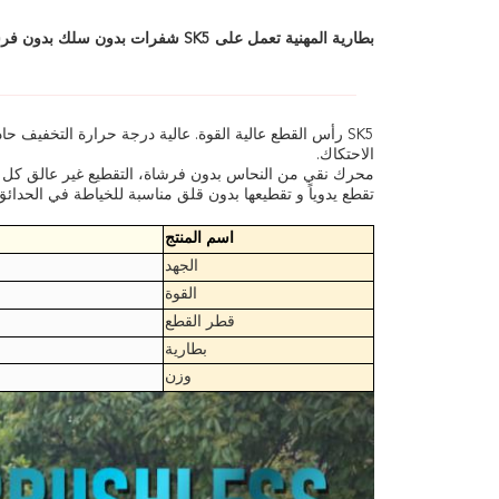
بطارية المهنية تعمل على SK5 شفرات بدون سلك بدون فرشة تقليم القطع الكهربائية مقصات تقليم لفرع الشجرة
SK5 رأس القطع عالية القوة. عالية درجة حرارة التخفيف حا
الاحتكاك.
محرك نقي من النحاس بدون فرشاة، التقطيع غير عالق كل ح
تقطع يدوياً و تقطيعها بدون قلق مناسبة للخياطة في الحدائق
اسم المنتج
الجهد
القوة
قطر القطع
بطارية
وزن