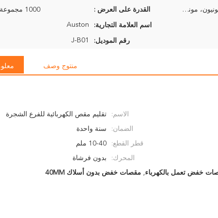
خطاب الاعتماد، T/T، ويسترن يونيون، موني جرام
القدرة على العرض :
1000 مجموعة في الأسبوع
Auston
اسم العلامة التجارية:
J-B01
رقم الموديل:
منتوج وصف
معلوم
الاسم:
تقليم مقص الكهربائية للفرع الشجرة
الضمان:
سنة واحدة
قطر القطع:
10-40 ملم
المحرك:
بدون فرشاة
ات خفض تعمل بالكهرباء
,
مقصات خفض بدون أسلاك 40MM