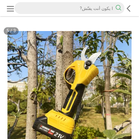
5
/
3