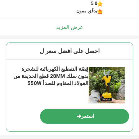
5.0
يدقّق ممون
عرض المزيد
احصل على افضل سعر ل
قِصّة التقطيع الكهربائية للشجرة
بدون سلك 28MM قطع الحديقة من
الفولاذ المقاوم للصدأ 550W
استمر