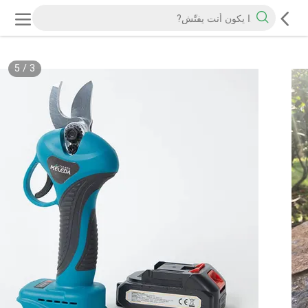
5
/
3