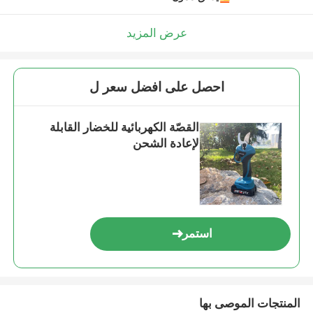
اترك رسالة
عرض المزيد
احصل على افضل سعر ل
القصّة الكهربائية للخضار القابلة
لإعادة الشحن
استمر
إرسال
المنتجات الموصى بها