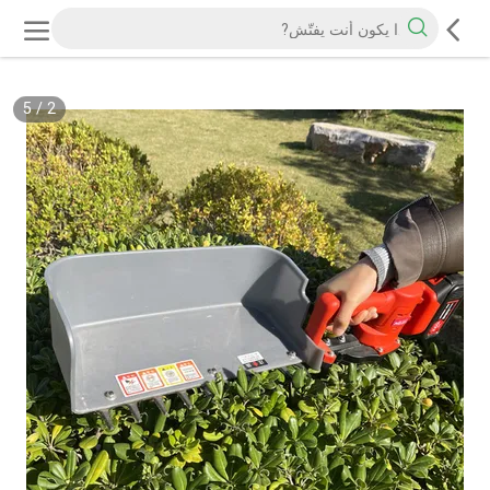
5
/
2