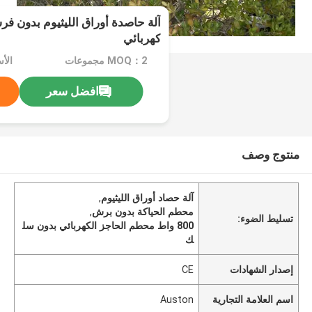
آلة حاصدة أوراق الليثيوم بدون ف
كهربائي
MOQ：2 مجموعات
الأسع
افضل سعر
منتوج وصف
آلة حصاد أوراق الليثيوم
,
محطم الحياكة بدون برش
,
تسليط الضوء:
800 واط محطم الحاجز الكهربائي بدون سل
ك
إصدار الشهادات
CE
اسم العلامة التجارية
Auston