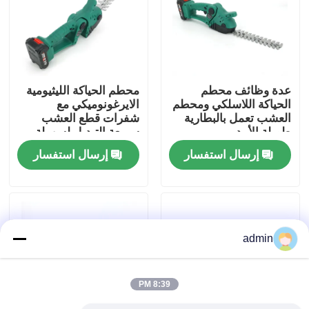
حولنا
عرض المصنع
عدة وظائف محطم
محطم الحياكة الليثيومية
الحياكة اللاسلكي ومحطم
الايرغونوميكي مع
العشب تعمل بالبطارية
شفرات قطع العشب
اتصل بنا
طويلة الأمد
سريعة التبديل لسهولة
البستنة
إرسال استفسار
إرسال استفسار
اطلب اقتباس
بالمنشار البنزين
admin
منشار صغير محمول باليد
8:39 PM
منشار كهربائي