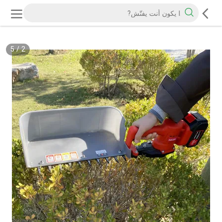
5
/
2