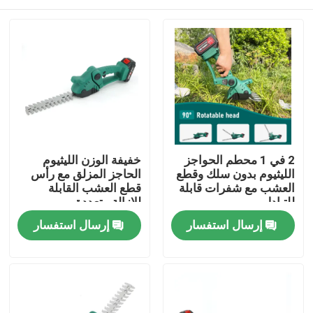
2 في 1 محطم الحواجز
خفيفة الوزن الليثيوم
الليثيوم بدون سلك وقطع
الحاجز المزلق مع رأس
العشب مع شفرات قابلة
قطع العشب القابلة
للتبادل
للإزالة متعددة
الاستخدامات
المنزل
إرسال استفسار
إرسال استفسار
المنتجات
فيديوهات