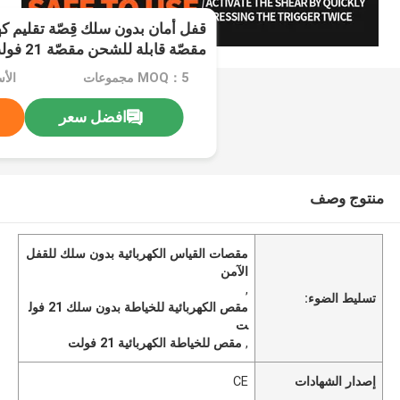
قفل أمان بدون سلك قِصّة تقليم ك
مقصّة قابلة للشحن مقصّة 21 فولت
MOQ：5 مجموعات
الأسع
افضل سعر
منتوج وصف
مقصات القياس الكهربائية بدون سلك للقفل
الآمن
,
تسليط الضوء:
مقص الكهربائية للخياطة بدون سلك 21 فول
ت
,
مقص للخياطة الكهربائية 21 فولت
إصدار الشهادات
CE