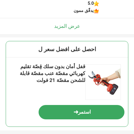
5.0
اترك رسالة
يدقّق ممون
عرض المزيد
احصل على افضل سعر ل
قفل أمان بدون سلك قِصّة تقليم
كهربائي مقصّة عنب مقصّة قابلة
للشحن مقصّة 21 فولت
إرسال
استمر