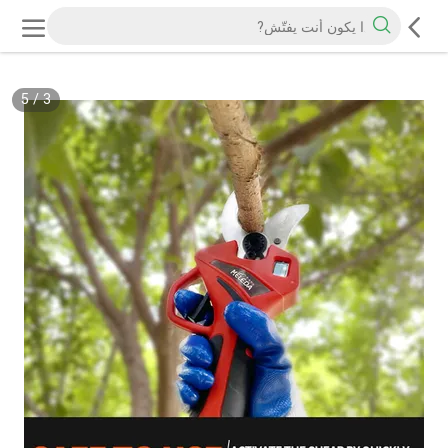
5
/
3