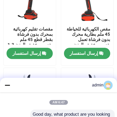
حولنا
مقص الكهربائية للخياطة
مقصات تقليم كهربائية
عرض المصنع
45 ملم بطارية محرك
بمحرك بدون فرشاة
بدون فرشاة تعمل
بقطر قطع 45 ملم
بتصميم خفيف الوزن
وتصميم خفيف الوزن 1.3
اتصل بنا
كجم
إرسال استفسار
إرسال استفسار
اطلب اقتباس
بالمنشار البنزين
admin
منشار صغير محمول باليد
6:47 AM
منشار كهربائي
Good day, what product are you looking 