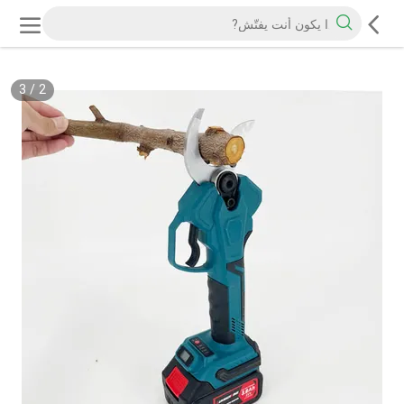
3
/
2