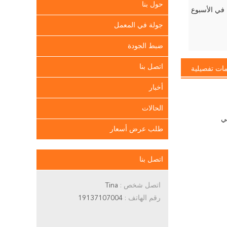
حول بنا
جولة في المعمل
ضبط الجودة
اتصل بنا
ات تفصيلية
أخبار
الحالات
ي
طلب عرض أسعار
اتصل بنا
اتصل شخص :
Tina
رقم الهاتف :
19137107004