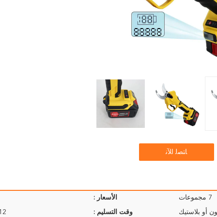
ﺎﺘﺼﻟ ﺍﻶﻧ
7 مجموعات
الأسعار :
ن أو بلاستيك
وقت التسليم :
9-12 ي