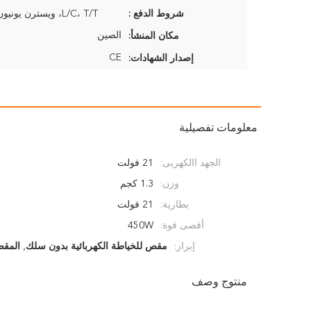
شروط الدفع :
L/C، T/T، ويسترن يونيون، موني جرام
الصين
مكان المنشأ:
CE
إصدار الشهادات:
معلومات تفصيلية
الجهد االكهربى:
21 فولت
وزن:
1.3 كجم
بطارية:
21 فولت
أقصى قوة:
450W
إبراز:
مقص للخياطة الكهربائية بدون سلك
,
المقص
منتوج وصف