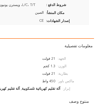
شروط الدفع :
L/C، T/T، ويسترن يونيون، موني جرام
الصين
مكان المنشأ:
CE
إصدار الشهادات:
معلومات تفصيلية
الجهد:
21 فولت
الوزن:
1.3 كجم
بطارية:
21 فولت
ماكس باور:
450 واط
إبراز:
آلة تقليم كهربائية تلسكوبية
,
آلة تقليم كهرب
منتوج وصف