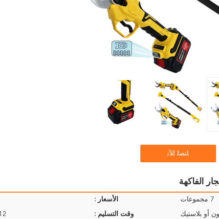
ﺎﺘﺼﻟ ﺍﻶﻧ
7 مجموعات
الأسعار :
ن أو بلاستيك
وقت التسليم :
9-12 ي