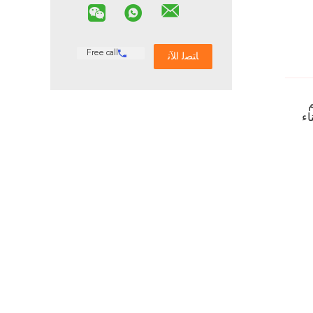
Free call
م
ناء