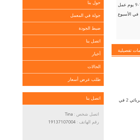
حول بنا
وم عمل
جولة في المعمل
ضبط الجودة
اتصل بنا
ات تفصيلية
أخبار
الحالات
طلب عرض أسعار
اتصل بنا
21 فولت غير سلكي قاطع العشب الكهربائي 2 في
اتصل شخص :
Tina
رقم الهاتف :
19137107004