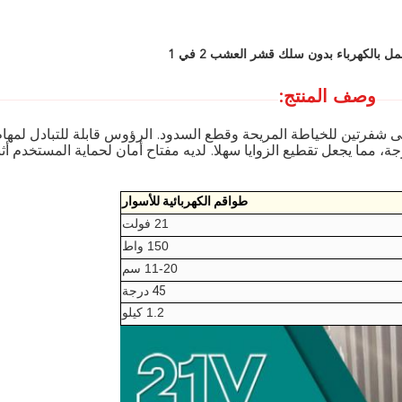
وصف المنتج:
على شفرتين للخياطة المريحة وقطع السدود. الرؤوس قابلة للتبادل لمها
ة.يمكن ضبط الشفرات إلى زاوية أقصاها 90 درجة، مما يجعل تقطيع الزوايا سهلا. لديه مفتاح أمان لحماية المستخدم أث
طواقم الكهربائية للأسوار
21 فولت
150 واط
11-20 سم
45 درجة
1.2 كيلو