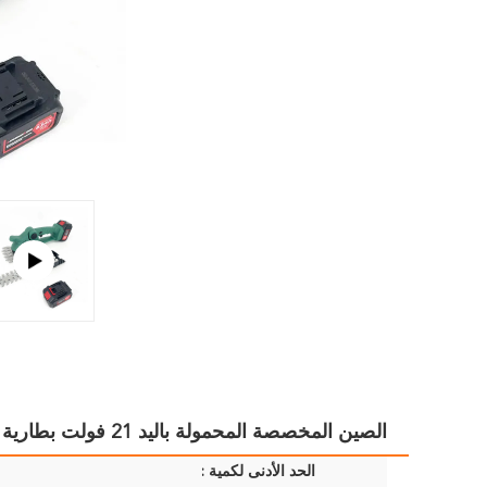
الصين المخصصة المحمولة باليد 21 فولت بطارية الليثيوم تعمل بالكهرباء بدون سلك قشر العشب 2 في 1
الحد الأدنى لكمية :