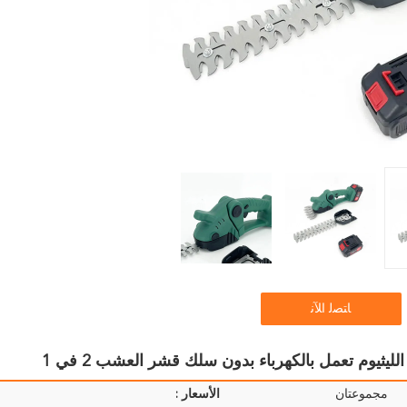
ﺎﺘﺼﻟ ﺍﻶﻧ
مجموعتان
الأسعار :