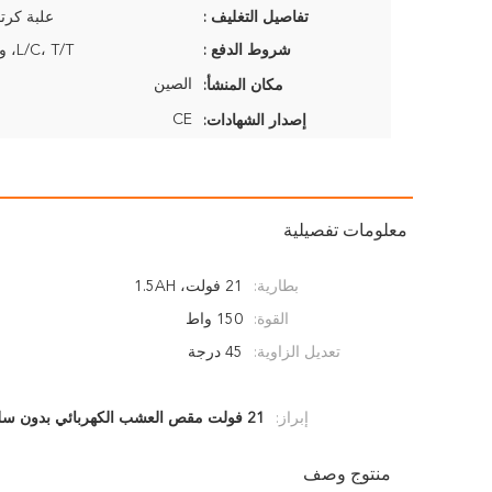
تفاصيل التغليف :
علبة كرتو
شروط الدفع :
L/C، T/T، ويسترن يونيون
الصين
مكان المنشأ:
CE
إصدار الشهادات:
معلومات تفصيلية
بطارية:
21 فولت، 1.5AH
القوة:
150 واط
تعديل الزاوية:
45 درجة
إبراز:
21 فولت مقص العشب الكهربائي بدون سلك
منتوج وصف