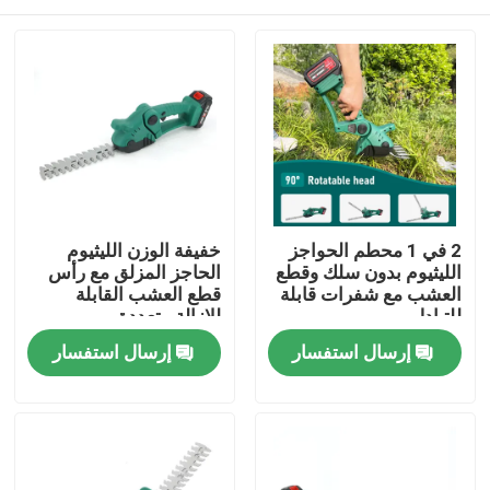
2 في 1 محطم الحواجز
خفيفة الوزن الليثيوم
الليثيوم بدون سلك وقطع
الحاجز المزلق مع رأس
العشب مع شفرات قابلة
قطع العشب القابلة
للتبادل
للإزالة متعددة
الاستخدامات
المنزل
إرسال استفسار
إرسال استفسار
المنتجات
فيديوهات