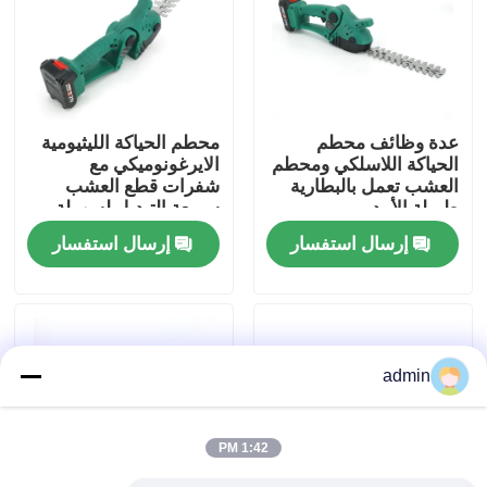
حولنا
عرض المصنع
عدة وظائف محطم
محطم الحياكة الليثيومية
الحياكة اللاسلكي ومحطم
الايرغونوميكي مع
العشب تعمل بالبطارية
شفرات قطع العشب
اتصل بنا
طويلة الأمد
سريعة التبديل لسهولة
البستنة
إرسال استفسار
إرسال استفسار
اطلب اقتباس
بالمنشار البنزين
admin
منشار صغير محمول باليد
1:42 PM
منشار كهربائي