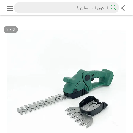
3
/
3