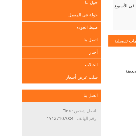
حول بنا
جولة في المعمل
ضبط الجودة
اتصل بنا
ات تفصيلية
أخبار
الحالات
طلب عرض أسعار
اتصل بنا
اتصل شخص :
Tina
رقم الهاتف :
19137107004