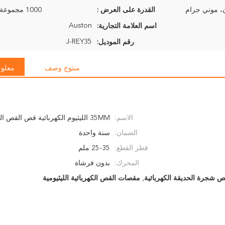
القدرة على العرض :
1000 مجموعة في الأسبوع
Auston
اسم العلامة التجارية:
J-REY35
رقم الموديل:
منتوج وصف
معلوم
الاسم:
35MM الليثيوم الكهربائية قص القص الحديقة
الضمان:
سنة واحدة
قطر القطع:
25-35 ملم
المحرك:
بدون فرشاة
ْص شجرة الحديقة الكهربائية
,
مقصات القص الكهربائية الليثيومية