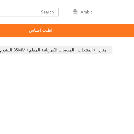
Arabic
اطلب اقتباس
منزل
المنتجات
المقصات الكهربائية المقلم
35MM الليثيوم الالكترونية قص القص الحديقة شجرة سيكاتور مقطعة