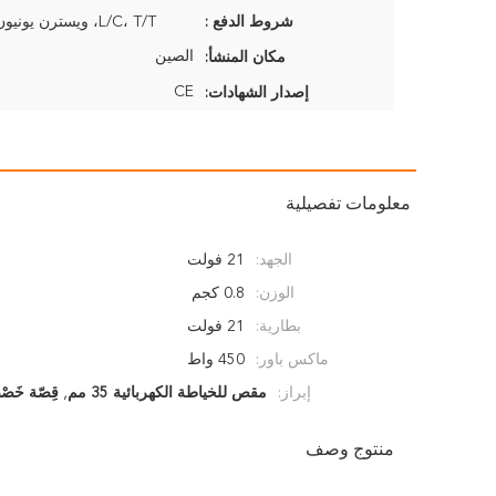
شروط الدفع :
L/C، T/T، ويسترن يونيون، موني جرام
الصين
مكان المنشأ:
CE
إصدار الشهادات:
معلومات تفصيلية
الجهد:
21 فولت
الوزن:
0.8 كجم
بطارية:
21 فولت
ماكس باور:
450 واط
إبراز:
مقص للخياطة الكهربائية 35 مم
,
قِصّة خَص
منتوج وصف