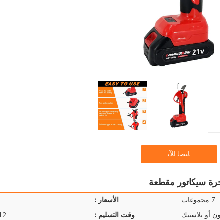
ﺎﺘﺼﻟ ﺍﻶﻧ
7 مجموعات
الأسعار :
ن أو بلاستيك
وقت التسليم :
9-12 ي