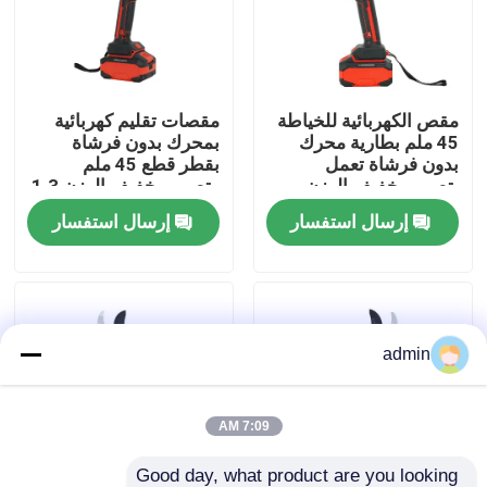
حولنا
مقص الكهربائية للخياطة
مقصات تقليم كهربائية
عرض المصنع
45 ملم بطارية محرك
بمحرك بدون فرشاة
بدون فرشاة تعمل
بقطر قطع 45 ملم
بتصميم خفيف الوزن
وتصميم خفيف الوزن 1.3
اتصل بنا
كجم
إرسال استفسار
إرسال استفسار
اطلب اقتباس
بالمنشار البنزين
admin
منشار صغير محمول باليد
7:09 AM
منشار كهربائي
Good day, what product are you looking 