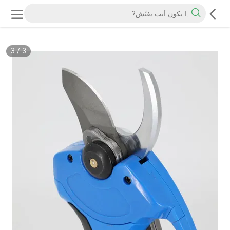
3
/
3