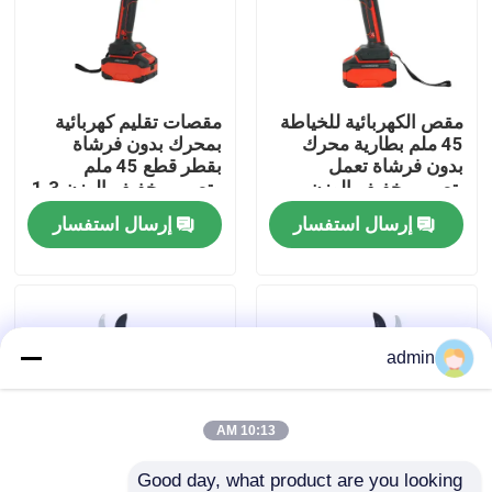
حولنا
مقص الكهربائية للخياطة
مقصات تقليم كهربائية
عرض المصنع
45 ملم بطارية محرك
بمحرك بدون فرشاة
بدون فرشاة تعمل
بقطر قطع 45 ملم
بتصميم خفيف الوزن
وتصميم خفيف الوزن 1.3
اتصل بنا
كجم
إرسال استفسار
إرسال استفسار
اطلب اقتباس
بالمنشار البنزين
admin
منشار صغير محمول باليد
10:13 AM
منشار كهربائي
Good day, what product are you looking 