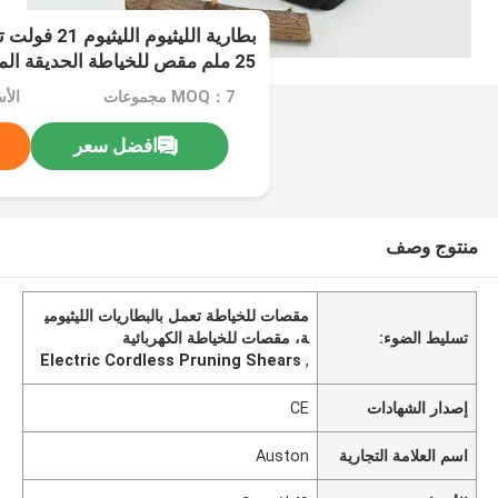
بطارية الليثيو
25 ملم مقص للخياطة الحديقة المهنية بدون سلك
MOQ：7 مجموعات
الأسع
افضل سعر
منتوج وصف
مقصات للخياطة تعمل بالبطاريات الليثيومي
تسليط الضوء:
ة، مقصات للخياطة الكهربائية
Electric Cordless Pruning Shears
,
إصدار الشهادات
CE
اسم العلامة التجارية
Auston