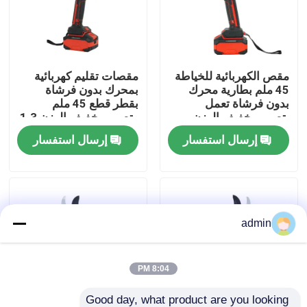
حولنا
مقص الكهربائية للخياطة
مقصات تقليم كهربائية
عرض المصنع
45 ملم بطارية محرك
بمحرك بدون فرشاة
بدون فرشاة تعمل
بقطر قطع 45 ملم
بتصميم خفيف الوزن
وتصميم خفيف الوزن 1.3
اتصل بنا
كجم
إرسال استفسار
إرسال استفسار
اطلب اقتباس
بالمنشار البنزين
admin
منشار صغير محمول باليد
8:04 PM
منشار كهربائي
Good day, what product are you looking 