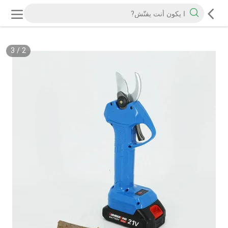
3
/
3