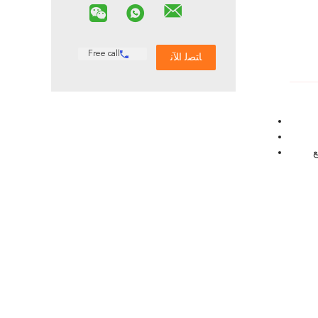
Free call
ع