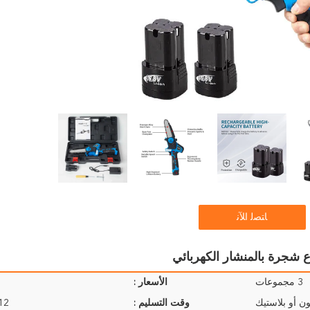
ﺎﺘﺼﻟ ﺍﻶﻧ
3 مجموعات
الأسعار :
ن أو بلاستيك
وقت التسليم :
9-12 ي