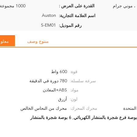
القدرة على العرض :
1000 مجموعة في الأسبوع
Auston
اسم العلامة التجارية:
S-EM01
رقم الموديل:
منتوج وصف
معلوم
قوة:
600 واط
سرعة سلسلة:
780 دورة في الدقيقة
مواد:
ABS+المعادن
لون:
أزرق
المتحدة
محرك المحرك:
محرك من النحاس الخالص
,
6 بوصة شجرة بالمنشار