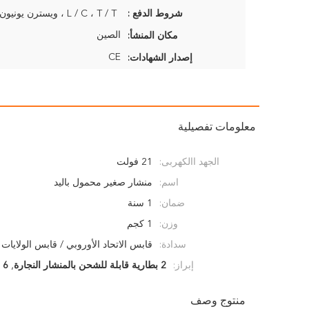
شروط الدفع :
L / C ، T / T ، ويسترن يونيون ، موني جرام
الصين
مكان المنشأ:
CE
إصدار الشهادات:
معلومات تفصيلية
الجهد االكهربى:
21 فولت
اسم:
منشار صغير محمول باليد
ضمان:
1 سنة
وزن:
1 كجم
سدادة:
قابس الاتحاد الأوروبي / قابس الولايات 
إبراز:
2 بطارية قابلة للشحن بالمنشار النجارة
,
6 بوصة فرع شجرة بالمنشار الكهربائي
منتوج وصف