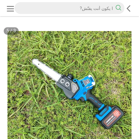
5
/
3