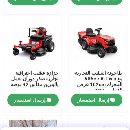
مصطاد العشب
المعدات الأصلية
حولنا
عرض المصنع
اتصل بنا
اطلب اقتباس
طاحونة العشب التجارية
جزازة عشب احترافية
مع 586cc V-Twin
تجارية صفر دوران تعمل
المحرك 102cm عرض
بالبنزين مقاس 42 بوصة
بالمنشار البنزين
القطع و 245L جمع
العشب
إرسال استفسار
إرسال استفسار
منشار صغير محمول باليد
منشار كهربائي