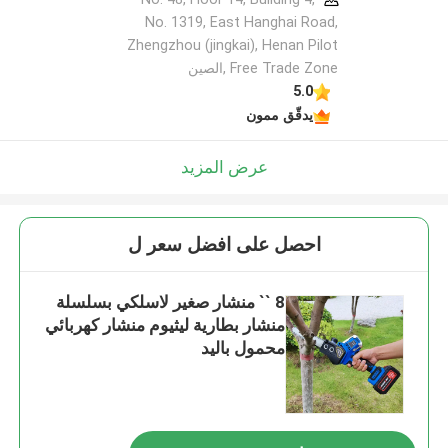
No. 1319, East Hanghai Road,
Zhengzhou (jingkai), Henan Pilot
Free Trade Zone ,الصين
5.0
يدقّق ممون
عرض المزيد
احصل على افضل سعر ل
8 `` منشار صغير لاسلكي بسلسلة
منشار بطارية ليثيوم منشار كهربائي
محمول باليد