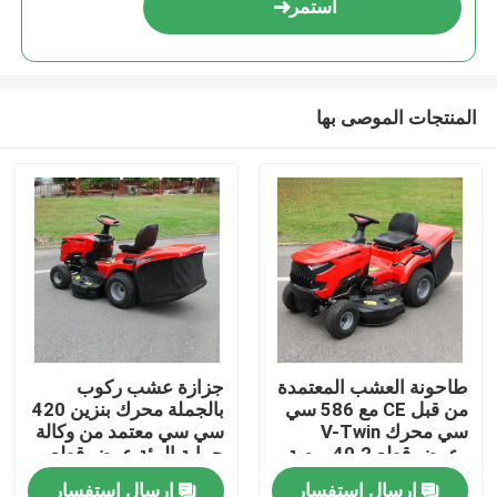
استمر
المنتجات الموصى بها
المنزل
طاحونة العشب المعتمدة
جزازة عشب ركوب
من قبل CE مع 586 سي
بالجملة محرك بنزين 420
المنتجات
سي محرك V-Twin
سي سي معتمد من وكالة
وعرض قطع 40.2 بوصة
حماية البيئة عرض قطع
يحتوي على 245 لتر
38 بوصة دعم مصنعي
إرسال استفسار
إرسال استفسار
فيديوهات