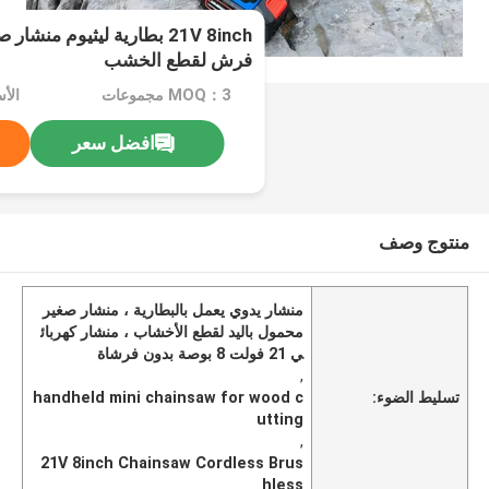
21V 8inch بطارية ليثيوم من
فرش لقطع الخشب
MOQ：3 مجموعات
الأسع
افضل سعر
منتوج وصف
منشار يدوي يعمل بالبطارية ، منشار صغير
محمول باليد لقطع الأخشاب ، منشار كهربائ
ي 21 فولت 8 بوصة بدون فرشاة
,
تسليط الضوء:
handheld mini chainsaw for wood c
utting
,
21V 8inch Chainsaw Cordless Brus
hless