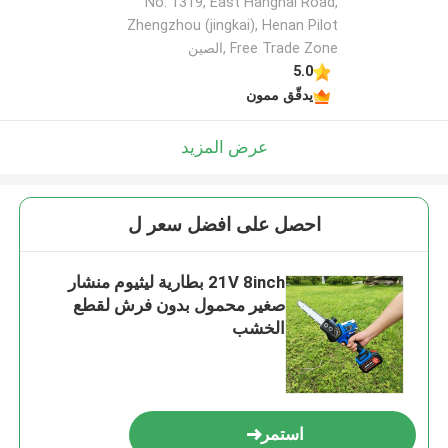
No. 1319, East Hanghai Road,
Zhengzhou (jingkai), Henan Pilot
Free Trade Zone ,الصين
اترك رسالة
5.0
يدقّق ممون
عرض المزيد
احصل على افضل سعر ل
21V 8inch بطارية ليثيوم منشار
صغير محمول بدون فرش لقطع
الخشب
إرسال
استمر