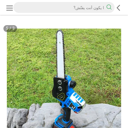
5
/
3