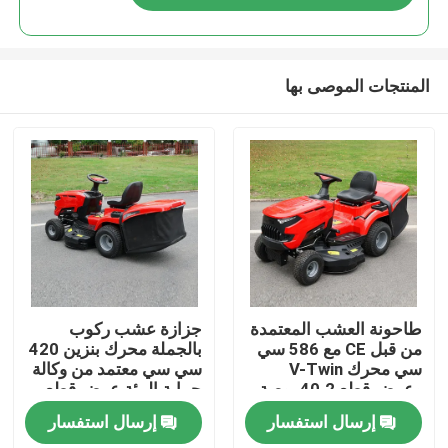
المنتجات الموصى بها
المنزل
طاحونة العشب المعتمدة
جزازة عشب ركوب
من قبل CE مع 586 سي
بالجملة محرك بنزين 420
سي محرك V-Twin
سي سي معتمد من وكالة
المنتجات
وعرض قطع 40.2 بوصة
حماية البيئة عرض قطع
يحتوي على 245 لتر
38 بوصة دعم مصنعي
إرسال استفسار
إرسال استفسار
مصطاد العشب
المعدات الأصلية
فيديوهات