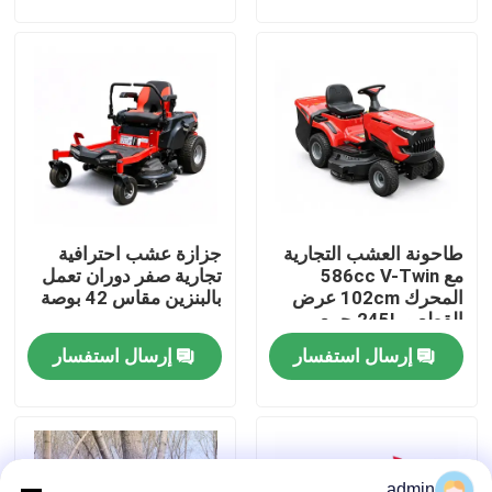
حولنا
عرض المصنع
اتصل بنا
طاحونة العشب التجارية
جزازة عشب احترافية
اطلب اقتباس
مع 586cc V-Twin
تجارية صفر دوران تعمل
المحرك 102cm عرض
بالبنزين مقاس 42 بوصة
القطع و 245L جمع
بالمنشار البنزين
العشب
إرسال استفسار
إرسال استفسار
منشار صغير محمول باليد
منشار كهربائي
admin