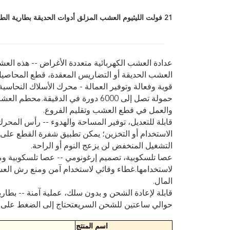
21 فولت الليثيوم العشب المزلق أدوات الحديقة بطارية الطاقة بدون سلك الفرشاة القطع الكهربائية بدء
عدادة العشب الكهربائية متعددة الأغراض -- هذه ال
العشب الحديقة أو التضاريس المعقدة، قطع المحاصي
قوية وفعالة وتوفير العمالة - محرك الأسلاك النحاسية
حمولة تصل إلى 6000 دورة في الدقيقة
والعمل في قطع العشب وتقليم الفروع.
قابلة للتعديل، توفير المساحة والهدوء -- رأس المح
الاستخدام أو التخزين؛ يمكن تطبيق شفرة القطع ع
التشغيل المنخفض لن يزعج النوم أو الراحة.
عصا تلسكوبية، تصميم إرغونومي -- عصا تلسكوبية و
لاستخدامها.غطاء وقائي لاستخدام آمن ومنع رش العشبا
المال.
حوالي ساعتين للشحن السريعتحتاج إلى الضغط على م
اسم المنتج