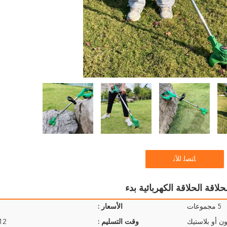
ﺎﺘﺼﻟ ﺍﻶﻧ
5 مجموعات
الأسعار :
ن أو بلاستيك
وقت التسليم :
9-12 ي