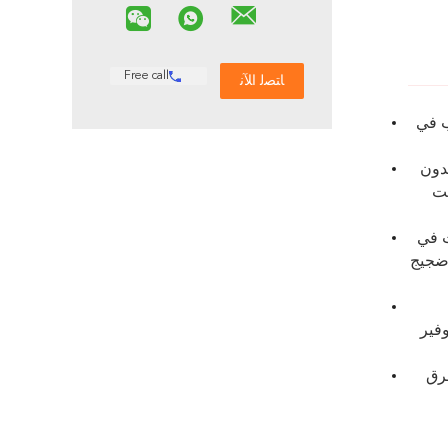
Free call
ب في
بدون
قت
ت في
ةضجيج
وفير
ي و تستغرق