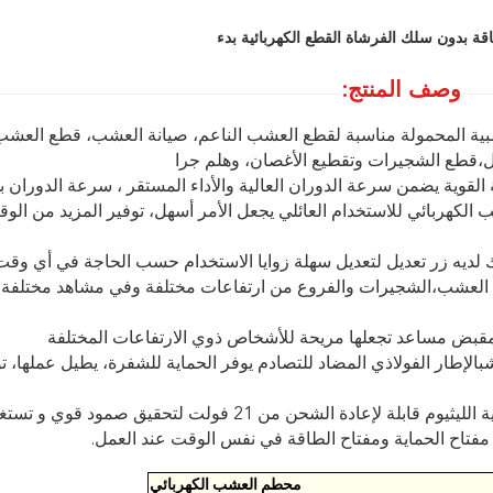
وصف المنتج:
عشبية المحمولة مناسبة لقطع العشب الناعم، صيانة العشب، قطع العش
ل،قطع الشجيرات وتقطيع الأغصان، وهلم جرا
 القوية يضمن سرعة الدوران العالية والأداء المستقر ، سرعة الدوران 
.محطم العشب الكهربائي للاستخدام العائلي يجعل الأمر أسهل، توفير المزيد من الو
رك لديه زر تعديل لتعديل سهلة زوايا الاستخدام حسب الحاجة في أي وق
لى العشب،الشجيرات والفروع من ارتفاعات مختلفة وفي مشاهد مختلف
مقبض مساعد تجعلها مريحة للأشخاص ذوي الارتفاعات المختلفة
لإطار الفولاذي المضاد للتصادم يوفر الحماية للشفرة، يطيل عملها، ت
قابلة لإعادة الشحن و بدون سلك، عملية آمنة -- بطارية الليثيوم قابلة لإعادة الشحن من 21 فولت لتحقيق صمود قو
فتاح الحماية ومفتاح الطاقة في نفس الوقت عند العمل.
محطم العشب الكهربائي