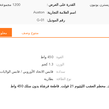
القدرة على العرض :
1200 مجموعة في الأسبوع
Auston
اسم العلامة التجارية:
G-01
رقم الموديل:
منتوج وصف
معلوم
القوة:
450 واط
الوزن:
1.3 كجم
سدادة:
قابس الاتحاد الأوروبي / قابس الولايات 
نوع الطاقة:
بطارية
,
محطم العشب الليثيوم 21 فولت
,
قاطعة فرشاة بدون سلك 450 واط