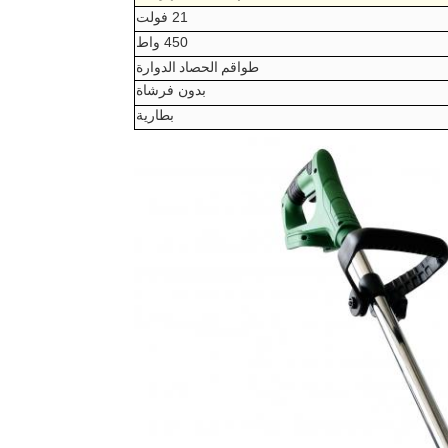
21 فولت
450 واط
طواقم الحصاد الدوارة
بدون فرشاة
بطارية