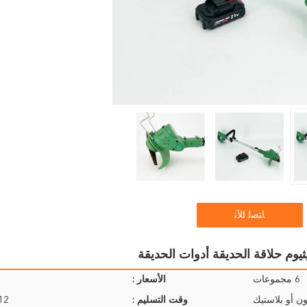
ﺎﺘﺼﻟ ﺍﻶﻧ
6 مجموعات
الأسعار :
ن أو بلاستيك
وقت التسليم :
9-12 ي