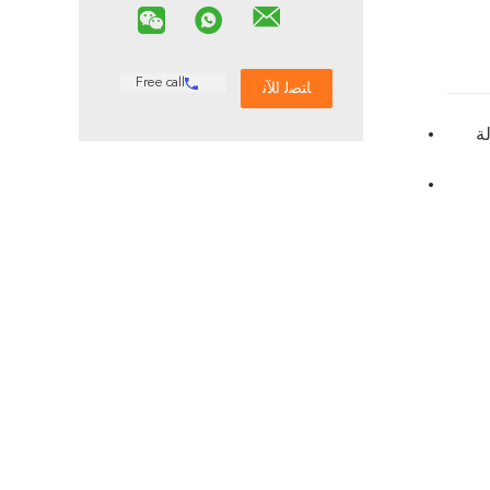
Free call
ة