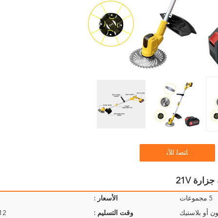
ﺎﺘﺼﻟ ﺍﻶﻧ
ارة 21V
5 مجموعات
الأسعار :
ن أو بلاستيك
وقت التسليم :
9-12 ي