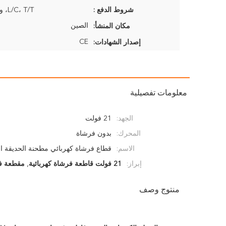
شروط الدفع :
L/C، T/T، ويسترن يونيون
الصين
مكان المنشأ:
CE
إصدار الشهادات:
معلومات تفصيلية
الجهد:
21 فولت
المحرك:
بدون فرشاة
الاسم:
قطاع فرشاة كهربائي مطحنة الحديقة الحد
إبراز:
21 فولت قاطعة فرشاة كهربائية
,
مقطعة فر
منتوج وصف