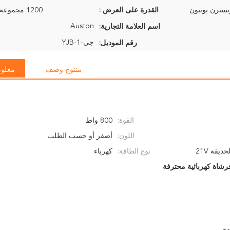
القدرة على العرض :
1200 مجموعة في الأسبوع
Auston
اسم العلامة التجارية:
جي-YJB-1
رقم الموديل:
منتوج وصف
معلوم
القوة:
800 واط
اللون:
أصفر أو حسب الطلب
يقة 21V
نوع الطاقة:
كهرباء
شاة كهربائية محترفة