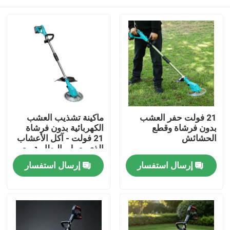
21 فولت حفر العشب
ماكينة تشذيب العشب
بدون فرشاة وقطع
الكهربائية بدون فرشاة
الحشائش
21 فولت - آكل الأعشاب
الذي يعمل بالبطارية مع
رأس ماكينة تشذيب
المنزل
إرسال استفسار
إرسال استفسار
كهربائية لاسلكية للتحكم
بيد واحدة
المنتجات
فيديوهات