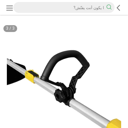
3
/
3