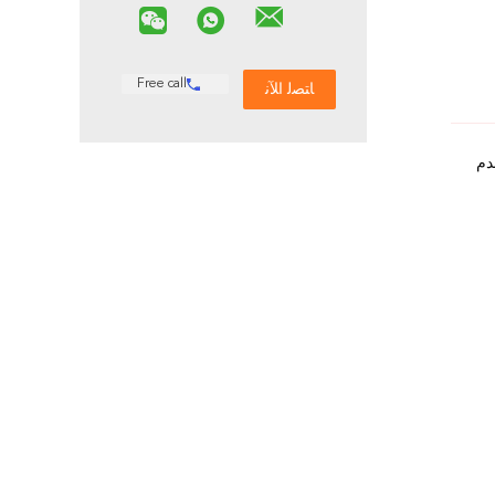
Free call
دم