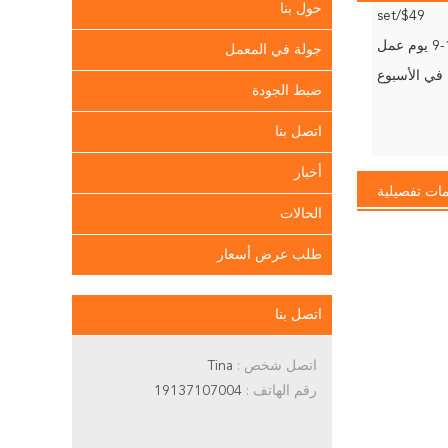
حول بنا
$49/set
وم عمل
جولة في المعمل
ضبط الجودة
اتصل بنا
أخبار
ات تفصيلية
الحالات
طلب عرض أسعار
اتصل بنا
اتصل شخص :
Tina
رقم الهاتف :
19137107004