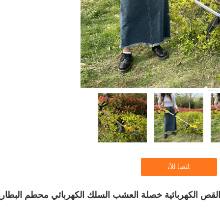
ﺎﺘﺼﻟ ﺍﻶﻧ
 القص الكهربائية خصلة العشب السلك الكهربائي محطم البطاري