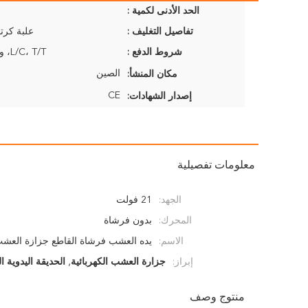
الحد الأدنى لكمية :
تفاصيل التغليف :
علبة كرتو
شروط الدفع :
L/C، T/T، ويسترن يونيون
الصين
مكان المنشأ:
CE
إصدار الشهادات:
معلومات تفصيلية
الجهد:
21 فولت
المحرك:
بدون فرشاة
الاسم:
يده العشب فرشاة القاطع جزازة العشب 
إبراز:
جزارة العشب الكهربائية
,
الحديقة اليدوية ا
منتوج وصف