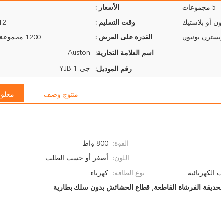
5 مجموعات
الأسعار :
ن أو بلاستيك
وقت التسليم :
9-12 ي
القدرة على العرض :
1200 مجموعة في الأسبوع
Auston
اسم العلامة التجارية:
جي-YJB-1
رقم الموديل:
منتوج وصف
معلوم
القوة:
800 واط
اللون:
أصفر أو حسب الطلب
الكهربائية
نوع الطاقة:
كهرباء
لحديقة الفرشاة القاطعة
,
قطاع الحشائش بدون سلك بطارية