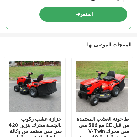
استمر
المنتجات الموصى بها
المنزل
المنتجات
طاحونة العشب المعتمدة
جزازة عشب ركوب
من قبل CE مع 586 سي
بالجملة محرك بنزين 420
سي محرك V-Twin
سي سي معتمد من وكالة
فيديوهات