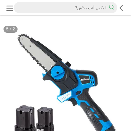
5
/
2