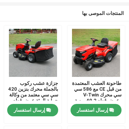
المنتجات الموصى بها
طاحونة العشب المعتمدة
جزازة عشب ركوب
من قبل CE مع 586 سي
بالجملة محرك بنزين 420
المنزل
سي محرك V-Twin
سي سي معتمد من وكالة
وعرض قطع 40.2 بوصة
حماية البيئة عرض قطع
يحتوي على 245 لتر
38 بوصة دعم مصنعي
المنتجات
إرسال استفسار
إرسال استفسار
مصطاد العشب
المعدات الأصلية
فيديوهات