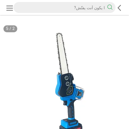
5
/
2