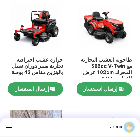
حولنا
عرض المصنع
اتصل بنا
طاحونة العشب التجارية
جزازة عشب احترافية
مع 586cc V-Twin
تجارية صفر دوران تعمل
المحرك 102cm عرض
بالبنزين مقاس 42 بوصة
اطلب اقتباس
القطع و 245L جمع
العشب
إرسال استفسار
إرسال استفسار
بالمنشار البنزين
منشار صغير محمول باليد
admin
منشار كهربائي